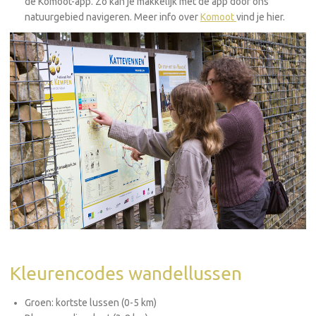
de Komoot-app. Zo kan je makkelijk met de app door ons
natuurgebied navigeren. Meer info over
Komoot
vind je hier.
Kleurencodes wandellussen
Groen: kortste lussen (0-5 km)