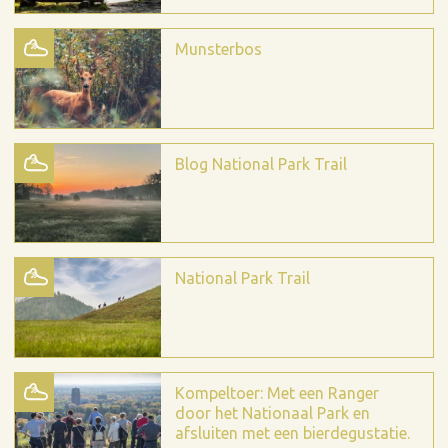
Munsterbos
Blog National Park Trail
National Park Trail
Kompeltoer: Met een Ranger
door het Nationaal Park en
afsluiten met een bierdegustatie.