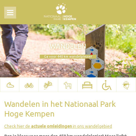
WANDELEN
Ga voor 440 km wandelplezier
Wandelen in het Nationaal Park
Hoge Kempen
Check hier de
actuele omleidingen
in ons wandelgebied