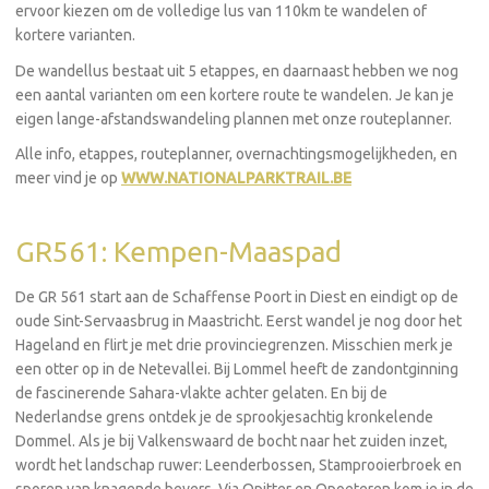
ervoor kiezen om de volledige lus van 110km te wandelen of
kortere varianten.
De wandellus bestaat uit 5 etappes, en daarnaast hebben we nog
een aantal varianten om een kortere route te wandelen. Je kan je
eigen lange-afstandswandeling plannen met onze routeplanner.
Alle info, etappes, routeplanner, overnachtingsmogelijkheden, en
meer vind je op
WWW.NATIONALPARKTRAIL.BE
GR561: Kempen-Maaspad
De GR 561 start aan de Schaffense Poort in Diest en eindigt op de
oude Sint-Servaasbrug in Maastricht. Eerst wandel je nog door het
Hageland en flirt je met drie provinciegrenzen. Misschien merk je
een otter op in de Netevallei. Bij Lommel heeft de zandontginning
de fascinerende Sahara-vlakte achter gelaten. En bij de
Nederlandse grens ontdek je de sprookjesachtig kronkelende
Dommel. Als je bij Valkenswaard de bocht naar het zuiden inzet,
wordt het landschap ruwer: Leenderbossen, Stamprooierbroek en
sporen van knagende bevers. Via Opitter en Opoeteren kom je in de