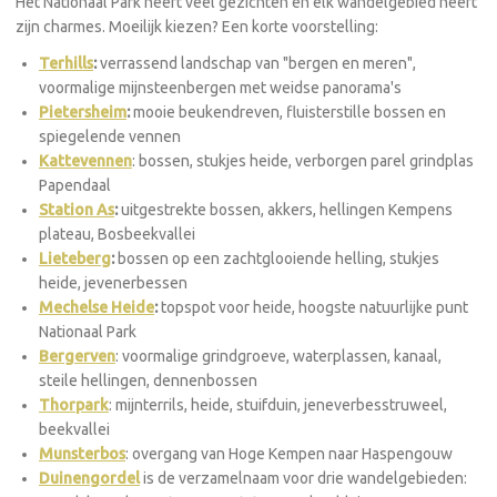
Het Nationaal Park heeft veel gezichten en elk wandelgebied heeft
zijn charmes. Moeilijk kiezen? Een korte voorstelling:
Terhills
:
verrassend landschap van "bergen en meren",
voormalige mijnsteenbergen met weidse panorama's
Pietersheim
:
mooie beukendreven, fluisterstille bossen en
spiegelende vennen
Kattevennen
: bossen, stukjes heide, verborgen parel grindplas
Papendaal
Station As
:
uitgestrekte bossen, akkers, hellingen Kempens
plateau, Bosbeekvallei
Lieteberg
:
bossen op een zachtglooiende helling, stukjes
heide, jevenerbessen
Mechelse Heide
:
topspot voor heide, hoogste natuurlijke punt
Nationaal Park
Bergerven
: voormalige grindgroeve, waterplassen, kanaal,
steile hellingen, dennenbossen
Thorpark
: mijnterrils, heide, stuifduin, jeneverbesstruweel,
beekvallei
Munsterbos
: overgang van Hoge Kempen naar Haspengouw
Duinengordel
is de verzamelnaam voor drie wandelgebieden: