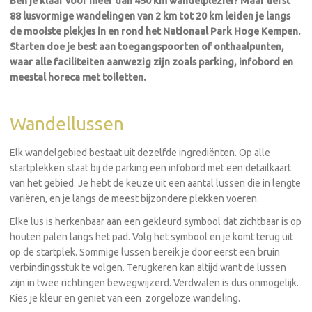
Ben je klaar voor meer dan 450 km wandelplezier? Maar liefst
88 lusvormige wandelingen van 2 km tot 20 km leiden je langs
de mooiste plekjes in en rond het Nationaal Park Hoge Kempen.
Starten doe je best aan toegangspoorten of onthaalpunten,
waar alle faciliteiten aanwezig zijn zoals parking, infobord en
meestal horeca met toiletten.
Wandellussen
Elk wandelgebied bestaat uit dezelfde ingrediënten. Op alle
startplekken staat bij de parking een infobord met een detailkaart
van het gebied. Je hebt de keuze uit een aantal lussen die in lengte
variëren, en je langs de meest bijzondere plekken voeren.
Elke lus is herkenbaar aan een gekleurd symbool dat zichtbaar is op
houten palen langs het pad. Volg het symbool en je komt terug uit
op de startplek. Sommige lussen bereik je door eerst een bruin
verbindingsstuk te volgen. Terugkeren kan altijd want de lussen
zijn in twee richtingen bewegwijzerd. Verdwalen is dus onmogelijk.
Kies je kleur en geniet van een zorgeloze wandeling.