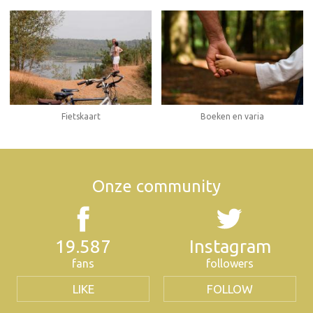
Fietskaart
Boeken en varia
Onze community
19.587
Instagram
fans
followers
LIKE
FOLLOW