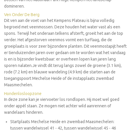
domineren.
Ven Onder De Berg
Dit ven aan de voet van het Kempens Plateau is bijna volledig
begroeid met veenmossen. Deze houden het water vast als een
spons. Terwijl het onderaan telkens afsterft, groeit het aan de top
verder. Het afgestorven veenmos vormt een turflaag, die de
groeiplaats is voor zeer bijzondere planten. Dit veenmostapijt heeft
er tienduizenden jaren over gedaan om te worden wat het vandaag
is en is bijzonder kwetsbaar: er overheen lopen kan jaren lang
sporen nalaten.Je vindt dit terug langs zowel de groene (3.1 km),
rode (7.2 km) en blauwe wandeling (4.9 km) die starten aan de
toegangspoort Mechelse Heide of de instapplaats zwembad
Maasmechelen.
Hondenlosloopzone
In deze zone kan je viervoeter los rondlopen. Hij moet wel goed
onder appèl staan. Ze mogen niet achter wild aanrennen of
wandelaars hinderen.
Startplaats Mechelse Heide en zwembad Maasmechelen:
tussen wandelwissel 41 - 42, tussen wandelwissel 45 - 46