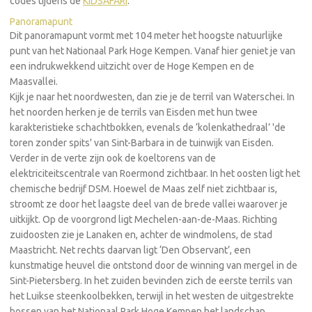
codes tijdens de
KIDSAFARI
.
Panoramapunt
Dit panoramapunt vormt met 104 meter het hoogste natuurlijke
punt van het Nationaal Park Hoge Kempen. Vanaf hier geniet je van
een indrukwekkend uitzicht over de Hoge Kempen en de
Maasvallei.
Kijk je naar het noordwesten, dan zie je de terril van Waterschei. In
het noorden herken je de terrils van Eisden met hun twee
karakteristieke schachtbokken, evenals de ‘kolenkathedraal’ 'de
toren zonder spits' van Sint-Barbara in de tuinwijk van Eisden.
Verder in de verte zijn ook de koeltorens van de
elektriciteitscentrale van Roermond zichtbaar. In het oosten ligt het
chemische bedrijf DSM. Hoewel de Maas zelf niet zichtbaar is,
stroomt ze door het laagste deel van de brede vallei waarover je
uitkijkt. Op de voorgrond ligt Mechelen-aan-de-Maas. Richting
zuidoosten zie je Lanaken en, achter de windmolens, de stad
Maastricht. Net rechts daarvan ligt ‘Den Observant’, een
kunstmatige heuvel die ontstond door de winning van mergel in de
Sint-Pietersberg. In het zuiden bevinden zich de eerste terrils van
het Luikse steenkoolbekken, terwijl in het westen de uitgestrekte
bossen van het Nationaal Park Hoge Kempen het landschap