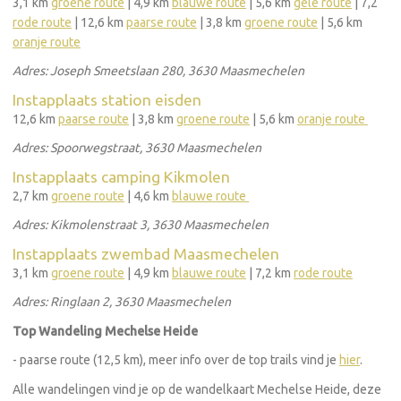
3,1 km
groene route
| 4,9 km
blauwe route
| 5,6 km
gele route
| 7,2
rode route
| 12,6 km
paarse route
| 3,8 km
groene route
| 5,6 km
oranje route
Adres: Joseph Smeetslaan 280, 3630 Maasmechelen
Instapplaats station eisden
12,6 km
paarse route
| 3,8 km
groene route
| 5,6 km
oranje route
Adres: Spoorwegstraat, 3630 Maasmechelen
Instapplaats camping Kikmolen
2,7 km
groene route
| 4,6 km
blauwe route
Adres: Kikmolenstraat 3, 3630 Maasmechelen
Instapplaats zwembad Maasmechelen
3,1 km
groene route
| 4,9 km
blauwe route
| 7,2 km
rode route
Adres: Ringlaan 2, 3630 Maasmechelen
Top Wandeling Mechelse Heide
- paarse route (12,5 km), meer info over de top trails vind je
hier
.
Alle wandelingen vind je op de wandelkaart Mechelse Heide, deze