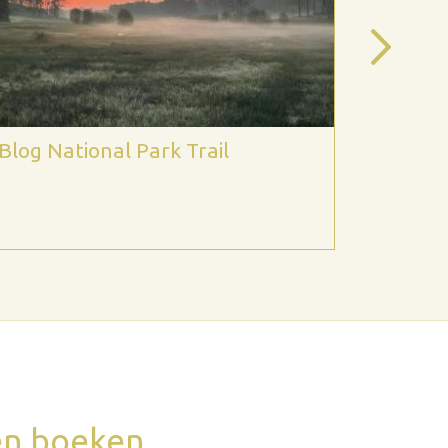
Blog National Park Trail
Nationa
 en boeken