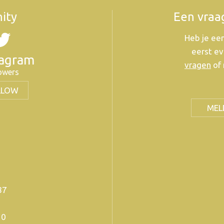
ity
Een vraa
Heb je een
eerst ev
tagram
vragen
of 
lowers
LLOW
MEL
 87
20