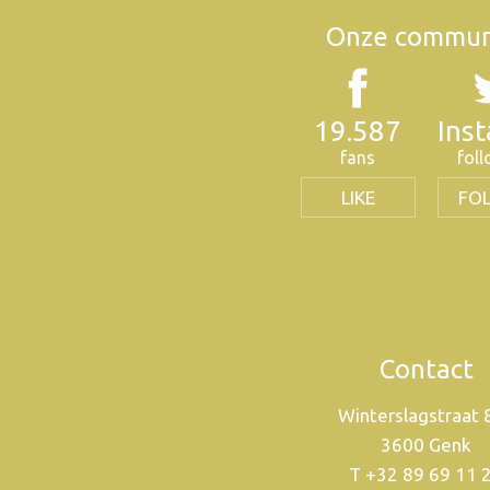
Onze commun
19.587
Ins
fans
fol
LIKE
FO
Contact
Winterslagstraat
3600 Genk
T +32 89 69 11 