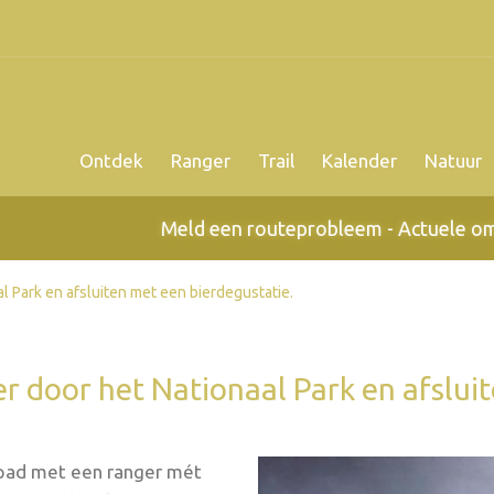
Ontdek
Ranger
Trail
Kalender
Natuur
Meld een routeprobleem - Actuele omleidingen
 Park en afsluiten met een bierdegustatie.
 door het Nationaal Park en afsluit
 pad met een ranger mét