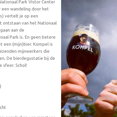
Nationaal Park Vistor Center
or een wandeling door het
) vertelt je op een
 ontstaan van het Nationaal
egaan aan de
naal Park is. En geen betere
t een (mijn)bier. Kompel is
duizenden mijnwerkers die
en. De bierdegustatie bij de
e sfeer. Schol!
)
icht