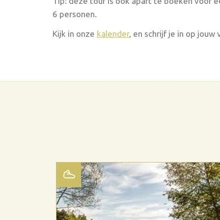
Tip: deze tour is ook apart te boeken voor 
6 personen.
Kijk in onze
kalender
, en schrijf je in op jou