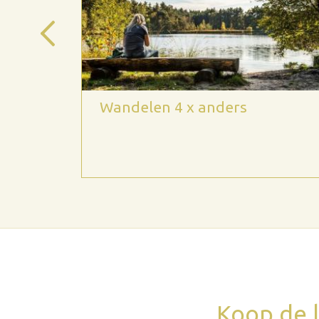
het
Wandelen 4 x anders
empen
Koop de l