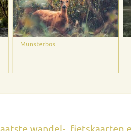
Munsterbos
aatste wandel-, fietskaarten