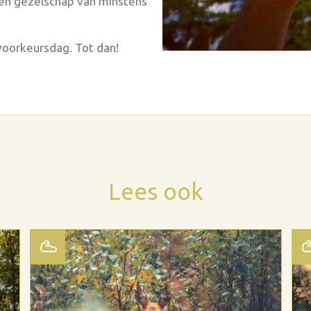
een gezelschap van minstens
w voorkeursdag. Tot dan!
Lees ook