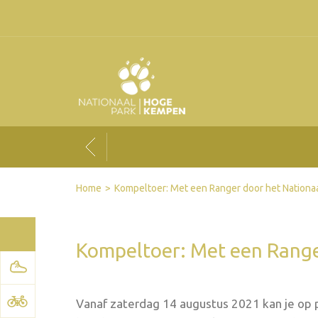
Facebook
Twitter
Send by email
Printer-friendly version
Home
Kompeltoer: Met een Ranger door het Nationaal
Kompeltoer: Met een Ranger
Vanaf zaterdag 14 augustus 2021 kan je op