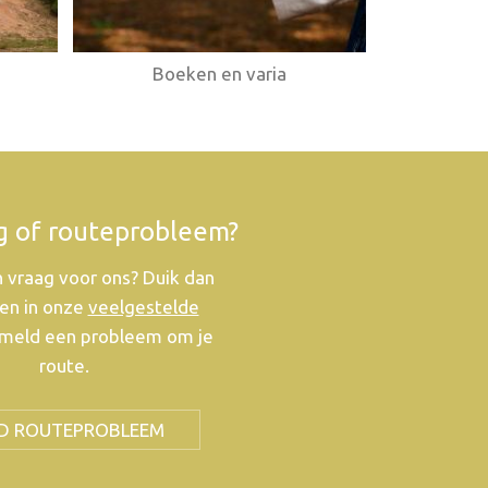
Boeken en varia
g of routeprobleem?
 vraag voor ons? Duik dan
en in onze
veelgestelde
meld een probleem om je
route.
D ROUTEPROBLEEM