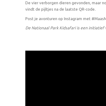
De vier verborgen dieren gevonden, maar no
vindt de pijltjes na de laatste QR-code.
Post je avonturen op Instagram met #Maas
De Nationaal Park Kidsafari is een initiat