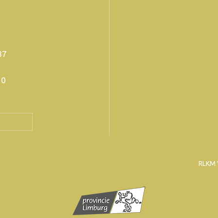
 87
20
RLKM 