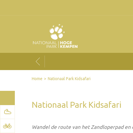
Facebook
Twitter
Send by email
Printer-friendly version
Home
Nationaal Park Kidsafari
Nationaal Park Kidsafari
Wandel de route van het Zandloperpad en 