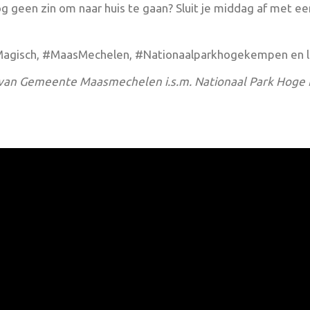
g geen zin om naar huis te gaan? Sluit je middag af met e
Magisch, #MaasMechelen, #Nationaalparkhogekempen en la
ief van Gemeente Maasmechelen i.s.m. Nationaal Park Hog