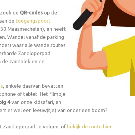
n zoek de
QR-codes
op de
 aan de
toegangspoort
30 Maasmechelen), en heeft
den. Wandel vanaf de parking
onder) waar alle wandelroutes
 verharde Zandloperpad
m de zandplek en de
es
, enkele daarvan bevatten
phone of tablet. Het filmpje
big 4
van onze kidsafari, en
oert er wel een leeuw(tje) van onder een boom?
t Zandloperpad te volgen, of
bekijk de route hier.