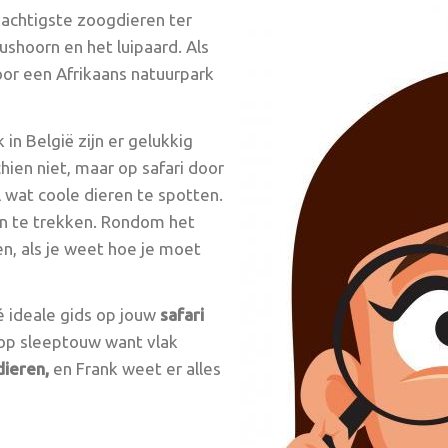
f machtigste zoogdieren ter
eushoorn en het luipaard. Als
door een Afrikaans natuurpark
k in België zijn er gelukkig
hien niet, maar op safari door
 wat coole dieren te spotten.
 in te trekken. Rondom het
n, als je weet hoe je moet
é ideale gids op jouw
safari
 op sleeptouw want vlak
dieren,
en Frank weet er alles