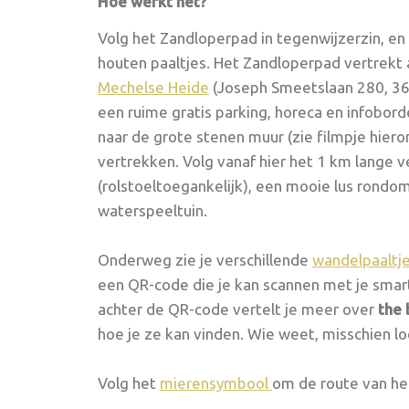
Hoe werkt het?
Volg het Zandloperpad in tegenwijzerzin, e
houten paaltjes. Het Zandloperpad vertrekt
Mechelse Heide
(Joseph Smeetslaan 280, 36
een ruime gratis parking, horeca en infobor
naar de grote stenen muur (zie filmpje hier
vertrekken. Volg vanaf hier het 1 km lange
(rolstoeltoegankelijk), een mooie lus rondo
waterspeeltuin.
Onderweg zie je verschillende
wandelpaaltj
een QR-code die je kan scannen met je smart
achter de QR-code vertelt je meer over
the
hoe je ze kan vinden. Wie weet, misschien l
Volg h
et
mierensymbool
om de
route van he