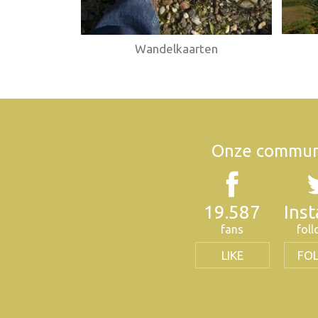
Wandelkaarten
Onze commun
19.587
Ins
fans
fol
LIKE
FO