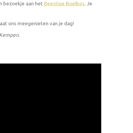
en bezoekje aan het
Beestige Boelbo
s
. Je
at ons meegenieten van je dag!
e Kempen.