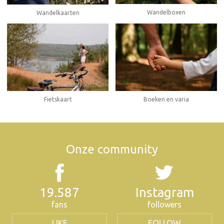
Wandelboxen
Wandelkaarten
Fietskaart
Boeken en varia
Onze community
19.587
Instagram
fans
followers
LIKE
FOLLOW