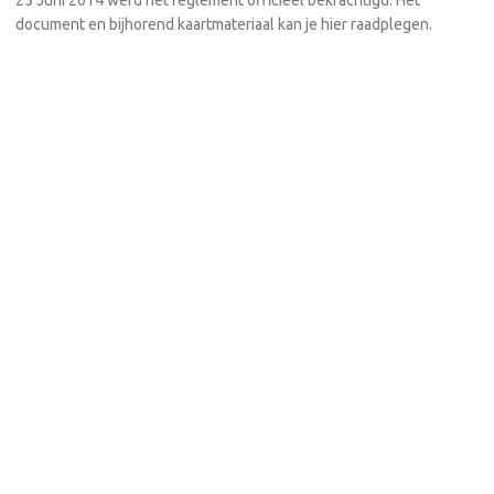
25 Juni 2014 werd het reglement officieel bekrachtigd. Het
document en bijhorend kaartmateriaal kan je hier raadplegen.