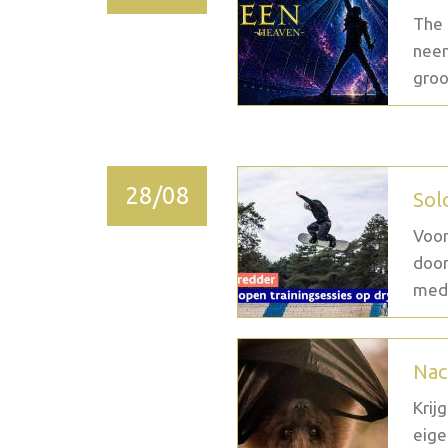
The 
neem
groo
28/08
Sol
Voor
door
medi
Nac
Krij
eige