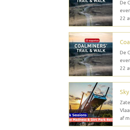
De C
even
22 a
Coa
De C
even
22 a
Sky
Zate
Vlaa
af m