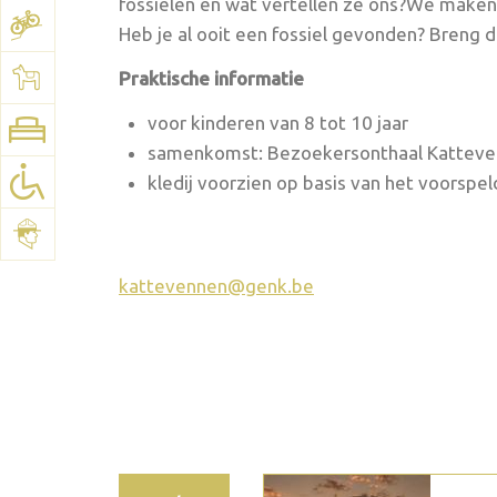
fossielen en wat vertellen ze ons?We maken z
Heb je al ooit een fossiel gevonden? Breng
Bekijk het plan:
Google Maps
Praktische informatie
voor kinderen van 8 tot 10 jaar
samenkomst: Bezoekersonthaal Kattev
kledij voorzien op basis van het voorspe
kattevennen@genk.be
2026 september