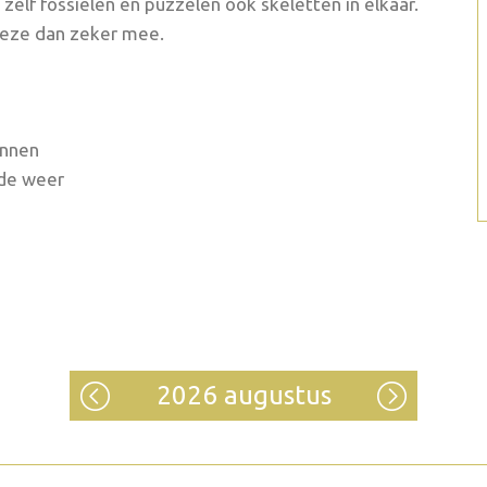
elf fossielen en puzzelen ook skeletten in elkaar.
 deze dan zeker mee.
ennen
lde weer
2026 augustus