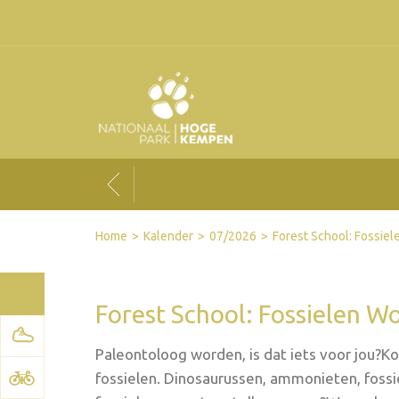
Facebook
Twitter
Send by email
Printer-friendly version
Home
Kalender
07/2026
Forest School: Fossie
Forest School: Fossielen W
Paleontoloog worden, is dat iets voor jou?
fossielen. Dinosaurussen, ammonieten, fossi