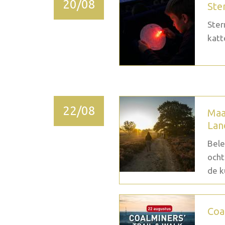
20/08
Ste
Ster
katt
22/08
Maa
Lan
Bele
ocht
de k
Coa