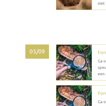
niet 
2026 oktober
05/09
For
Ga o
speu
een 
For
Ga o