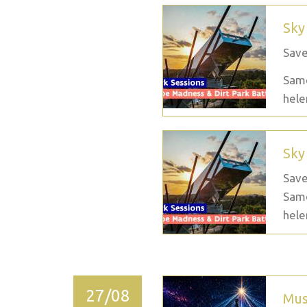
Sky
Save
Same
hele
Sky
Save
Same
hele
27/08
Mus