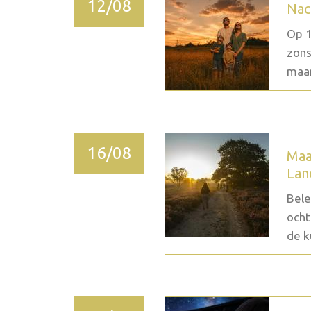
12/08
Nac
Op 1
zons
maan
16/08
Maa
Lan
Bele
ocht
de k