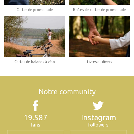
Boîtes de cartes de promenade
Cartes de promenade
Cartes de balades à vélo
Livres et divers
Notre community
19.587
Instagram
fans
followers