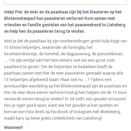
Help! Pier de mier en de paashaas zijn bij het klauteren op het
Blotevoetenpad hun paaseieren verloren! Kom samen met
vrienden en familie genieten van het paasweekend in Lieteberg
en help hen de paaseieren terug te vinden.
Wist je dat de paashaas bij zijn voorbereidingen grote hulp krijgt van
13 kleine helpertjes, waaronder de honingbij, het
lieveheersbeestje, de hommel, de dagpauwoog, de penseelkever,
… ? In zijn eentje lukt het hem immers niet om een groot zoet
paasfeest te geven. Om de helpertjes te bedanken heeft de
paashaas samen met Pier de mier paaseieren gemaakt waarop alle
13 helpertjes afgebeeld staan. Maar wat nu …? Tijdens een
avontuurlijke wandeling op het Blotevoetenpad zijn de paashaas en
Pier de mier deze eieren verloren! Kom jij hen helpen om de 13 mooi
versierde eieren terug te vinden? Er zit zelfs een gouden ei tussen!
Hou je ogen goed open, want wie het gouden ei kan spotten en
hiervan een foto deelt op Facebook of Instagram met #lieteberg,
maakt kans op twee gratis combitickets van Lieteberg!
Wanneer?