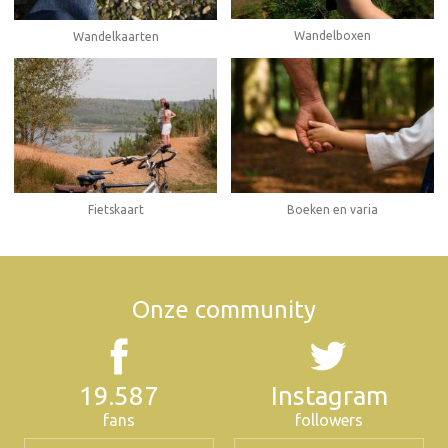
Wandelboxen
Wandelkaarten
Fietskaart
Boeken en varia
Onze community
19.587
Instagram
fans
followers