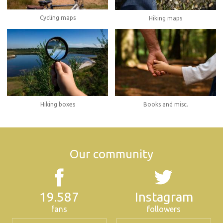
Cycling maps
Hiking maps
Hiking boxes
Books and misc.
Our community
19.587
Instagram
fans
followers