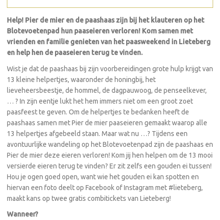
Help! Pier de mier en de paashaas zijn bij het klauteren op het
Blotevoetenpad hun paaseieren verloren! Kom samen met
vrienden en familie genieten van het paasweekend in Lieteberg
en help hen de paaseieren terug te vinden.
Wist je dat de paashaas bij zijn voorbereidingen grote hulp krijgt van
13 kleine helpertjes, waaronder de honingbij, het
lieveheersbeestje, de hommel, de dagpauwoog, de penseelkever,
… ? In zijn eentje lukt het hem immers niet om een groot zoet
paasfeest te geven. Om de helpertjes te bedanken heeft de
paashaas samen met Pier de mier paaseieren gemaakt waarop alle
13 helpertjes afgebeeld staan. Maar wat nu …? Tijdens een
avontuurlijke wandeling op het Blotevoetenpad zijn de paashaas en
Pier de mier deze eieren verloren! Kom jij hen helpen om de 13 mooi
versierde eieren terug te vinden? Er zit zelfs een gouden ei tussen!
Hou je ogen goed open, want wie het gouden ei kan spotten en
hiervan een foto deelt op Facebook of Instagram met #lieteberg,
maakt kans op twee gratis combitickets van Lieteberg!
Wanneer?