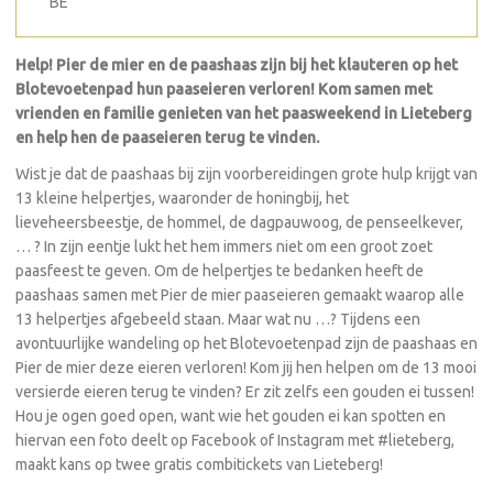
BE
Help! Pier de mier en de paashaas zijn bij het klauteren op het
Blotevoetenpad hun paaseieren verloren! Kom samen met
vrienden en familie genieten van het paasweekend in Lieteberg
en help hen de paaseieren terug te vinden.
Wist je dat de paashaas bij zijn voorbereidingen grote hulp krijgt van
13 kleine helpertjes, waaronder de honingbij, het
lieveheersbeestje, de hommel, de dagpauwoog, de penseelkever,
… ? In zijn eentje lukt het hem immers niet om een groot zoet
paasfeest te geven. Om de helpertjes te bedanken heeft de
paashaas samen met Pier de mier paaseieren gemaakt waarop alle
13 helpertjes afgebeeld staan. Maar wat nu …? Tijdens een
avontuurlijke wandeling op het Blotevoetenpad zijn de paashaas en
Pier de mier deze eieren verloren! Kom jij hen helpen om de 13 mooi
versierde eieren terug te vinden? Er zit zelfs een gouden ei tussen!
Hou je ogen goed open, want wie het gouden ei kan spotten en
hiervan een foto deelt op Facebook of Instagram met #lieteberg,
maakt kans op twee gratis combitickets van Lieteberg!