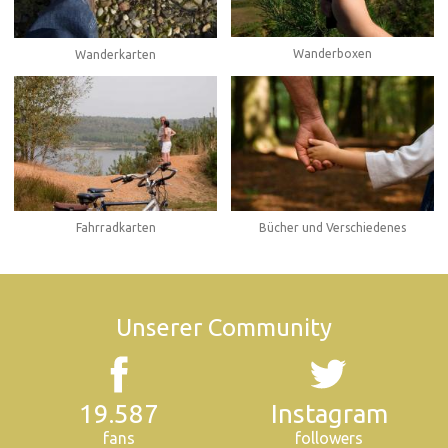
Wanderboxen
Wanderkarten
Fahrradkarten
Bücher und Verschiedenes
Unserer Community
19.587
Instagram
fans
followers