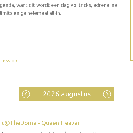
agenda, want dit wordt een dag vol tricks, adrenaline
limits en ga helemaal all-in.
sessions
2026 augustus
ic@TheDome - Queen Heaven