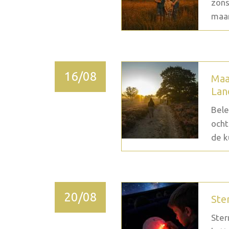
zons
maan
16/08
Maa
Lan
Bele
ocht
de k
20/08
Ste
Ster