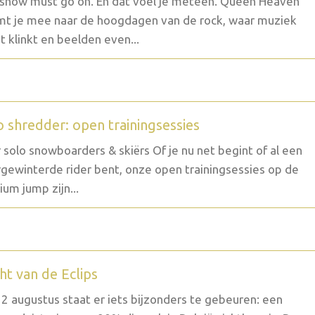
show must go on. En dat voel je meteen. Queen Heaven
t je mee naar de hoogdagen van de rock, waar muziek
t klinkt en beelden even...
o shredder: open trainingsessies
 solo snowboarders & skiërs Of je nu net begint of al een
gewinterde rider bent, onze open trainingsessies op de
um jump zijn...
ht van de Eclips
2 augustus staat er iets bijzonders te gebeuren: een