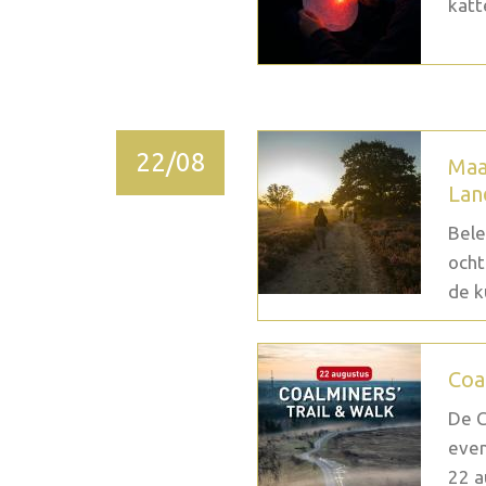
katt
22/08
Maa
Lan
Bele
ocht
de k
Coa
De C
even
22 a