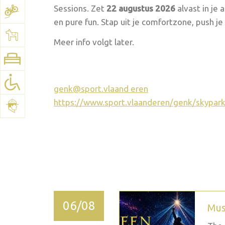
Sessions. Zet
22 augustus 2026
alvast in je 
en pure fun. Stap uit je comfortzone, push je 
Bekijk het plan:
Google Maps
Meer info volgt later.
genk@sport.vlaand
eren
https://www.sport.vlaanderen/genk/skypark
2026 september
06/08
Mus