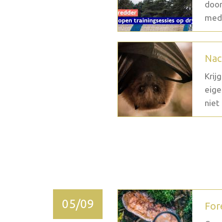
door
medi
Nac
Krij
eige
niet 
2026 oktober
05/09
For