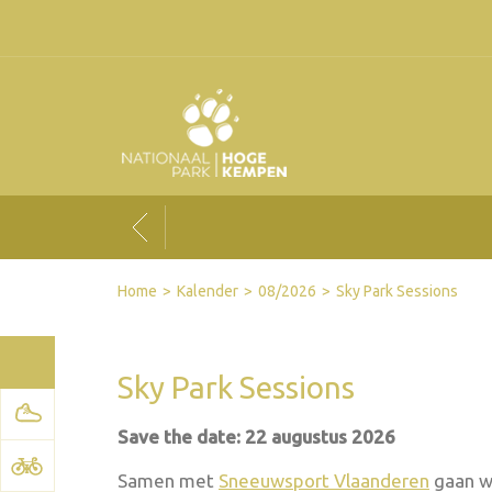
Facebook
Twitter
Send by email
Printer-friendly version
Home
Kalender
08/2026
Sky Park Sessions
Sky Park Sessions
Save the date: 22 augustus 2026
Samen met
Sneeuwsport Vlaanderen
gaan we