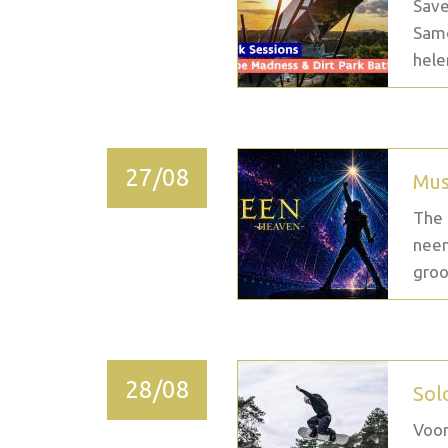
Save
Same
hele
27/08
Mus
The 
neem
groo
28/08
Sol
Voor