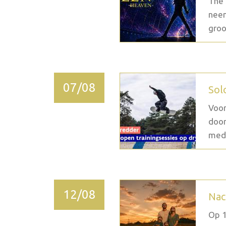
The 
neem
groo
07/08
Sol
Voor
door
medi
12/08
Nac
Op 1