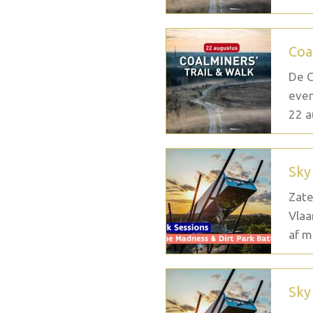
Coa
De C
even
22 a
Sky
Zate
Vlaa
af m
Sky