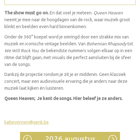
The show must go on.
En dat voel je meteen.
Queen Heaven
neemt je mee naar de hoogdagen van de rock, waar muziek groot
klinkt en beelden even hard binnenkomen.
Onder de 360° koepel word je omringd door een strakke mix van
muziek en iconische vintage beelden. Van
Bohemian Rhapsody
tot
We Will Rock You
: de bekendste nummers volgen elkaar op in een
ritme dat blijft gaan, met visuals die perfect aansluiten bij de sfeer
van de songs.
Dankzij de projectie rondom je zit je er middenin. Geen klassiek
concert, maar een audiovisuele ervaring die je anders naar deze
muziek laat kijken én luisteren.
Queen Heaven; Je kent de songs. Hier beleef je ze anders.
kattevennen@genk.be
2026 augustus