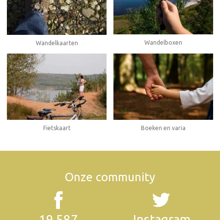
Wandelboxen
Wandelkaarten
Fietskaart
Boeken en varia
Onze community
19.587
Instagram