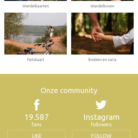
Wandelboxen
Wandelkaarten
Fietskaart
Boeken en varia
Onze community
19.587
Instagram
fans
followers
LIKE
FOLLOW