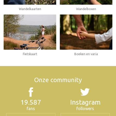
Wandelboxen
Wandelkaarten
Fietskaart
Boeken en varia
Onze community
19.587
Instagram
fans
followers