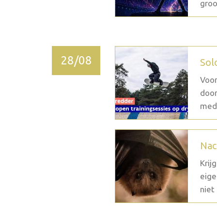
groo
28/08
Sol
Voor
door
medi
Nac
Krij
eige
niet 