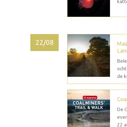
katt
22/08
Maa
Lan
Bele
ocht
de k
Coa
De C
even
22 a