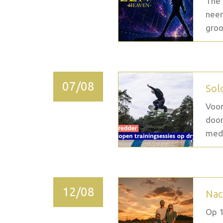
The 
neem
groo
07/08
Sol
Voor
door
medi
12/08
Nac
Op 1