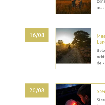
zons
maan
16/08
Maa
Lan
Bele
ocht
de k
20/08
Ste
Ster