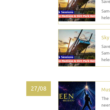
Save
Same
hele
Sky
Save
Same
hele
27/08
Mus
The 
neem