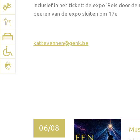
Inclusief in het ticket: de expo 'Reis door d
deuren van de expo sluiten om 17u
Bekijk het plan:
Google Maps
kattevennen@genk.be
2026 september
06/08
Mus