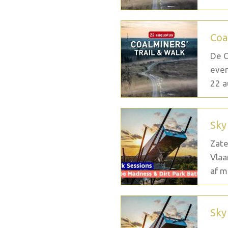
Coa
De C
even
22 a
Sky
Zate
Vlaa
af m
Sky