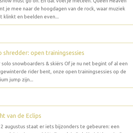
show must go on. En dat voel je meteen. Queen Heaven
t je mee naar de hoogdagen van de rock, waar muziek
t klinkt en beelden even...
o shredder: open trainingsessies
 solo snowboarders & skiërs Of je nu net begint of al een
gewinterde rider bent, onze open trainingsessies op de
um jump zijn...
ht van de Eclips
2 augustus staat er iets bijzonders te gebeuren: een