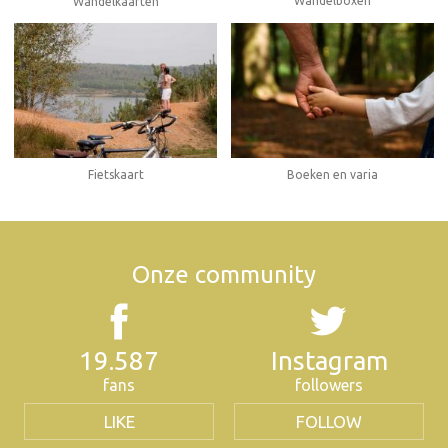
Wandelboxen
Wandelkaarten
Fietskaart
Boeken en varia
Onze community
19.587
Instagram
fans
followers
LIKE
FOLLOW