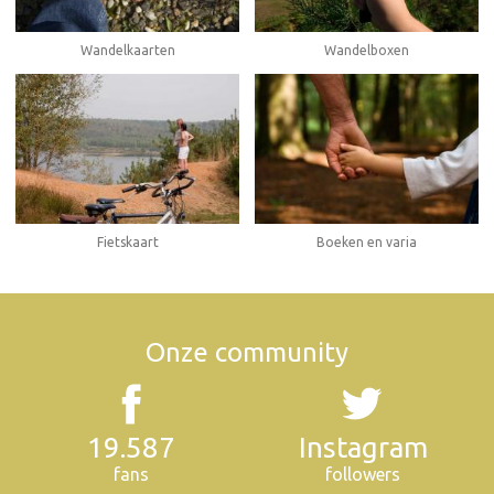
Wandelboxen
Wandelkaarten
Fietskaart
Boeken en varia
Onze community
19.587
Instagram
fans
followers