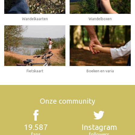
Wandelboxen
Wandelkaarten
Fietskaart
Boeken en varia
Onze community
19.587
Instagram
fans
followers