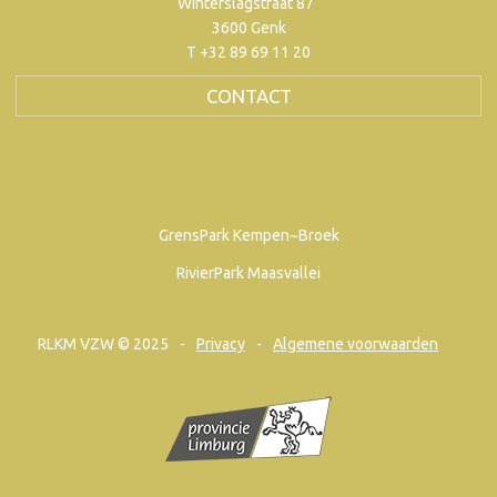
Winterslagstraat 87
3600 Genk
T +32 89 69 11 20
CONTACT
GrensPark Kempen~Broek
RivierPark Maasvallei
RLKM VZW © 2025
Privacy
Algemene voorwaarden