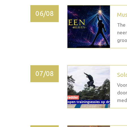
06/08
Mus
The 
neem
groo
07/08
Sol
Voor
door
medi