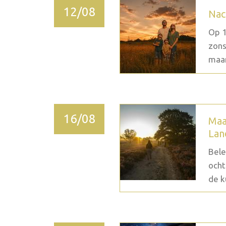
12/08
Nac
Op 1
zons
maan
16/08
Maa
Lan
Bele
ocht
de k