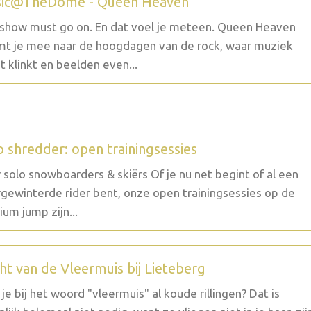
ic@TheDome - Queen Heaven
show must go on. En dat voel je meteen. Queen Heaven
t je mee naar de hoogdagen van de rock, waar muziek
t klinkt en beelden even...
o shredder: open trainingsessies
 solo snowboarders & skiërs Of je nu net begint of al een
gewinterde rider bent, onze open trainingsessies op de
um jump zijn...
ht van de Vleermuis bij Lieteberg
g je bij het woord "vleermuis" al koude rillingen? Dat is