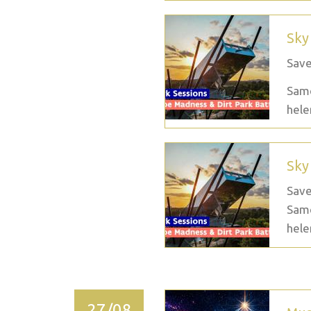
Sky
Save
Same
hele
Sky
Save
Same
hele
27/08