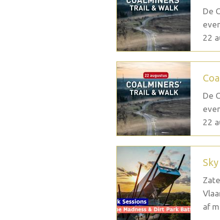
De C
even
22 a
Coa
De C
even
22 a
Sky
Zate
Vlaa
af m