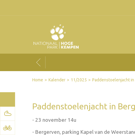
Facebook
Twitter
Send by email
Printer-friendly version
Home
Kalender
11/2025
Paddenstoelenjacht in 
Paddenstoelenjacht in Berg
- 23 november 14u
- Bergerven, parking Kapel van de Weerstan