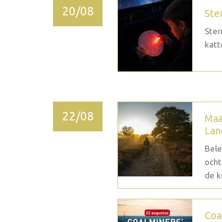
20/08
Ste
Ster
katt
22/08
Maa
Lan
Bele
ocht
de k
Coa