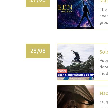
Mus
The 
neem
groo
28/08
Sol
Voor
door
medi
Nac
Krij