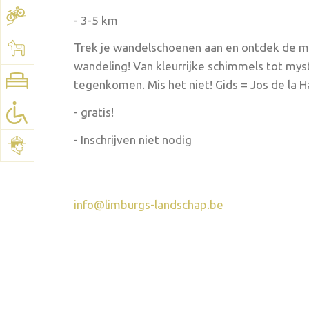
- 3-5 km
Bekijk het plan:
Google Maps
Trek je wandelschoenen aan en ontdek de m
wandeling! Van kleurrijke schimmels tot mys
tegenkomen. Mis het niet! Gids = Jos de la 
- gratis!
- Inschrijven niet nodig
info@limburgs-landschap.be
2026 september