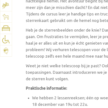
nachtelijke hemel. Het avontuur begint bij h
meer zijn dan je misschien dacht? En dat niet
Tijdens de cursus leer je handige tips en tr
Bekijk het plan:
Google Maps
sterrenkaart gebruikt om de hemel nog beter
Heb je de sterrenbeelden onder de knie? Dan
gaan. Om frustraties te vermijden, leer je p
haal je er alles uit en kun je écht genieten
probleem! Wij verhuren telescopen voor de 
telescoop zelfs een hele maand mee naar h
Weet je niet welke telescoop bij je past? O
toepassingen. Daarnaast introduceren we je
de sterren kunt volgen.
Praktische informatie:
We hebben 2 lessenreeksen; één op woen
18 december van 19u tot 22u.