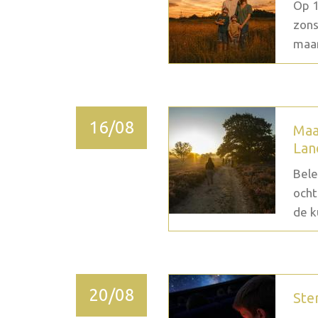
Op 1
zons
maan
16/08
Maa
Lan
Bele
ocht
de k
20/08
Ste