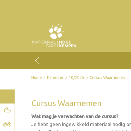
Facebook
Twitter
Send by email
Printer-friendly version
Home
Kalender
10/2025
Cursus Waarnemen
Cursus Waarnemen
Wat mag je verwachten van de cursus?
Je hebt geen ingewikkeld materiaal nodig o