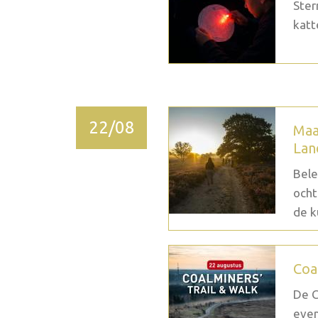
Ster
katt
22/08
Maa
Lan
Bele
ocht
de k
Coa
De C
even