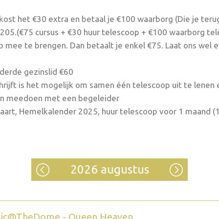
ost het €30 extra en betaal je €100 waarborg (Die je terug
 €205.(€75 cursus + €30 huur telescoop + €100 waarborg te
p mee te brengen. Dan betaalt je enkel €75. Laat ons wel e
derde gezinslid €60
rijft is het mogelijk om samen één telescoop uit te lenen e
lleen meedoen met een begeleider
renkaart, Hemelkalender 2025, huur telescoop voor 1 maand (1
2026 augustus
ic@TheDome - Queen Heaven