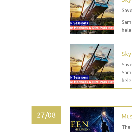
Save
Same
hele
Sky
Save
Same
hele
27/08
Mus
The 