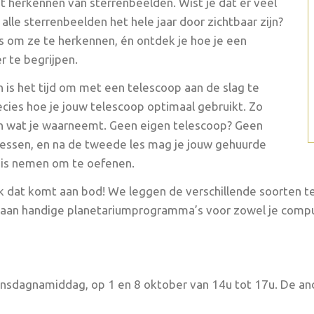
et herkennen van sterrenbeelden. Wist je dat er veel
 alle sterrenbeelden het hele jaar door zichtbaar zijn?
ucs om ze te herkennen, én ontdek je hoe je een
 te begrijpen.
 is het tijd om met een telescoop aan de slag te
recies hoe je jouw telescoop optimaal gebruikt. Zo
 van wat je waarneemt. Geen eigen telescoop? Geen
lessen, en na de tweede les mag je jouw gehuurde
uis nemen om te oefenen.
ok dat komt aan bod! We leggen de verschillende soorten te
 aan handige planetariumprogramma’s voor zowel je compute
sdagnamiddag, op 1 en 8 oktober van 14u tot 17u. De and