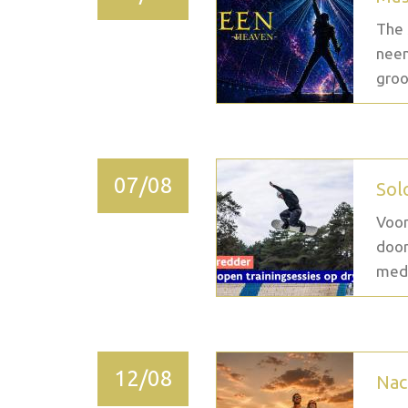
The 
neem
groo
07/08
Sol
Voor
door
medi
12/08
Nac