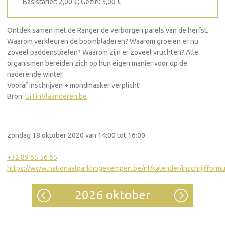
Basistarief: 2,00 €; Gezin: 5,00 €
Ontdek samen met de Ranger de verborgen parels van de herfst.
Waarom verkleuren de boombladeren? Waarom groeien er nu
zoveel paddenstoelen? Waarom zijn er zoveel vruchten? Alle
organismen bereiden zich op hun eigen manier voor op de
naderende winter.
Vooraf inschrijven + mondmasker verplicht!
Bron:
UiTinVlaanderen.be
zondag 18 oktober 2020 van 14:00 tot 16:00
+32 89 65 56 65
https://www.nationaalparkhogekempen.be/nl/kalender/inschrijfformu
2026 oktober