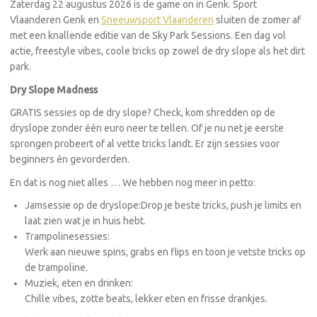
Zaterdag 22 augustus 2026 is de game on in Genk. Sport
Vlaanderen Genk en
Sneeuwsport Vlaanderen
sluiten de zomer af
met een knallende editie van de Sky Park Sessions. Een dag vol
actie, freestyle vibes, coole tricks op zowel de dry slope als het dirt
park.
Dry Slope Madness
GRATIS sessies op de dry slope? Check, kom shredden op de
dryslope zonder één euro neer te tellen. Of je nu net je eerste
sprongen probeert of al vette tricks landt. Er zijn sessies voor
beginners én gevorderden.
En dat is nog niet alles … We hebben nog meer in petto:
Jamsessie op de dryslope:Drop je beste tricks, push je limits en
laat zien wat je in huis hebt.
Trampolinesessies:
Werk aan nieuwe spins, grabs en flips en toon je vetste tricks op
de trampoline.
Muziek, eten en drinken:
Chille vibes, zotte beats, lekker eten en frisse drankjes.