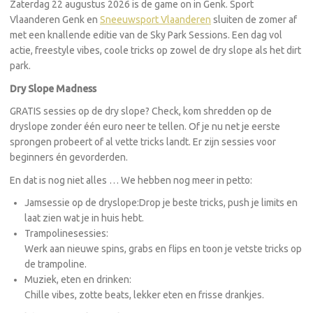
Zaterdag 22 augustus 2026 is de game on in Genk. Sport
Vlaanderen Genk en
Sneeuwsport Vlaanderen
sluiten de zomer af
met een knallende editie van de Sky Park Sessions. Een dag vol
actie, freestyle vibes, coole tricks op zowel de dry slope als het dirt
park.
Dry Slope Madness
GRATIS sessies op de dry slope? Check, kom shredden op de
dryslope zonder één euro neer te tellen. Of je nu net je eerste
sprongen probeert of al vette tricks landt. Er zijn sessies voor
beginners én gevorderden.
En dat is nog niet alles … We hebben nog meer in petto:
Jamsessie op de dryslope:Drop je beste tricks, push je limits en
laat zien wat je in huis hebt.
Trampolinesessies:
Werk aan nieuwe spins, grabs en flips en toon je vetste tricks op
de trampoline.
Muziek, eten en drinken:
Chille vibes, zotte beats, lekker eten en frisse drankjes.