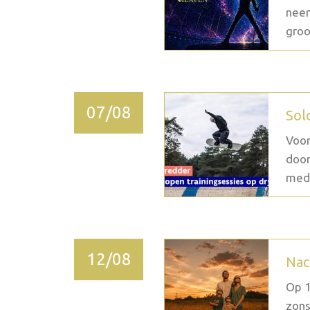
neem
groo
07/08
Sol
Voor
door
medi
12/08
Nac
Op 1
zons