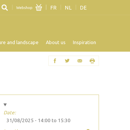
FR
NL
DE
Webshop
ure and landscape
About us
Inspiration
Date:
31/08/2025 -
14:00
to
15:30