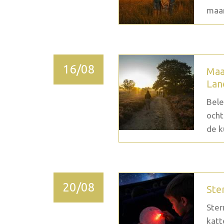
maan
16/08
Maa
Lan
Bele
ocht
de k
20/08
Ste
Ster
katt