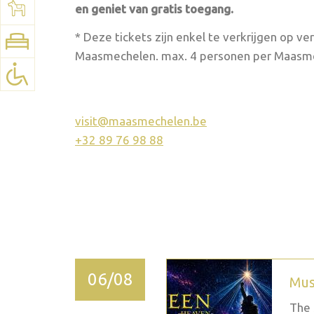
See map:
Google Maps
en geniet van gratis toegang.
* Deze tickets zijn enkel te verkrijgen op v
Maasmechelen. max. 4 personen per Maasm
visit@maasmechelen.be
+32 89 76 98 88
2026 September
06/08
Mus
The 