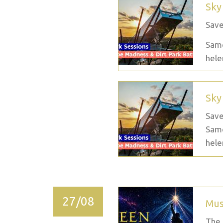
Sky
Save
Same
hele
Sky
Save
Same
hele
27/08
Mus
The 