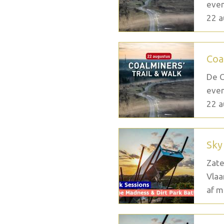
even
22 a
Coa
De C
even
22 a
Sky
Zate
Vlaa
af m