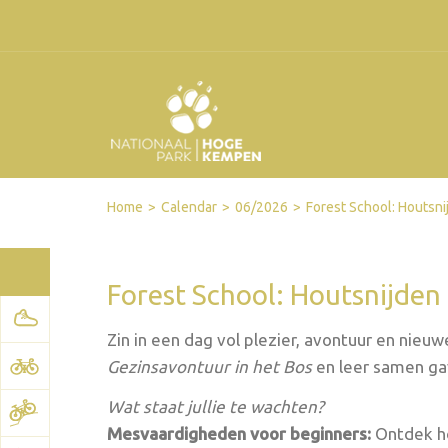
Facebook
Twitter
Send by email
Printer-friendly version
Home
Calendar
06/2026
Forest School: Houtsn
Forest School: Houtsnijde
Zin in een dag vol plezier, avontuur en nieu
Gezinsavontuur in het Bos
en leer samen ga
Wat staat jullie te wachten?
Mesvaardigheden voor beginners:
Ontdek ho