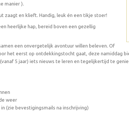
e manier ).
t zaagt en klieft. Handig, leuk én een tikje stoer!
en heerlijke hap, bereid boven een gezellig
 samen een onvergetelijk avontuur willen beleven. Of
voor het eerst op ontdekkingstocht gaat, deze namiddag bi
naf 5 jaar) iets nieuws te leren en tegelijkertijd te genie
nnen
lde weer
 in (zie bevestigingsmails na inschrijving)