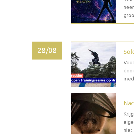
neem
groo
28/08
Sol
Voor
door
medi
Nac
Krij
eige
niet 