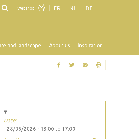
FR
NL
DE
Webshop
ure and landscape
About us
Inspiration
Date:
28/06/2026 -
13:00
to
17:00