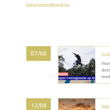
kattevennen@genk.be
2026 September
07/08
Sol
Voor
door
medi
12/08
Nac