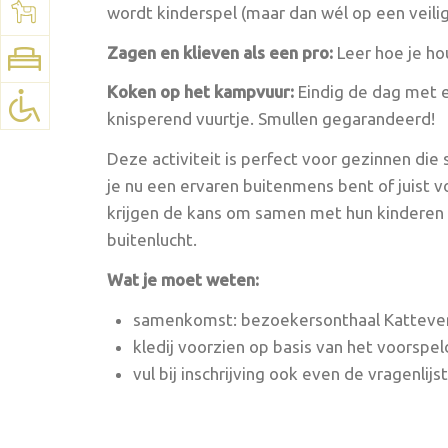
See map:
Google Maps
wordt kinderspel (maar dan wél op een veilig
Zagen en klieven als een pro:
Leer hoe je hou
Koken op het kampvuur:
Eindig de dag met e
knisperend vuurtje. Smullen gegarandeerd!
Deze activiteit is perfect voor gezinnen die
je nu een ervaren buitenmens bent of juist 
krijgen de kans om samen met hun kinderen (va
buitenlucht.
Wat je moet weten:
samenkomst: bezoekersonthaal Katteve
kledij voorzien op basis van het voorspe
vul bij inschrijving ook even de vragenlijst