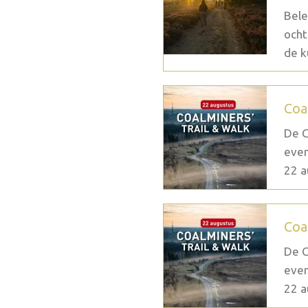
Bele
ocht
de k
Coa
De C
even
22 a
Coa
De C
even
22 a