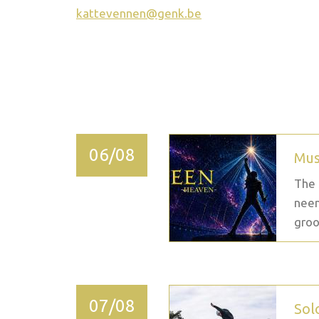
kattevennen@genk.be
2026 September
06/08
Mus
The 
neem
groo
07/08
Sol