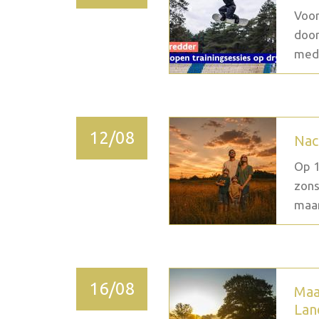
Voor
door
medi
12/08
Nac
Op 1
zons
maan
16/08
Maa
Lan