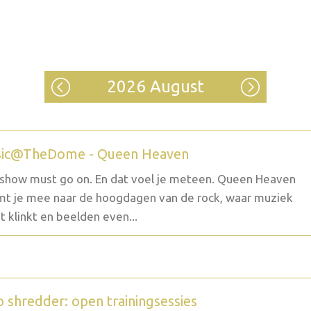
2026 August
ic@TheDome - Queen Heaven
show must go on. En dat voel je meteen. Queen Heaven
t je mee naar de hoogdagen van de rock, waar muziek
t klinkt en beelden even...
o shredder: open trainingsessies