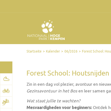
Facebook
Twitter
Send by email
Printer-friendly version
Startseite
Kalender
06/2026
Forest School: Ho
Forest School: Houtsnijde
Zin in een dag vol plezier, avontuur en nieu
Gezinsavontuur in het Bos
en leer samen ga
Wat staat jullie te wachten?
Mesvaardigheden voor beginners:
Ontdek ho