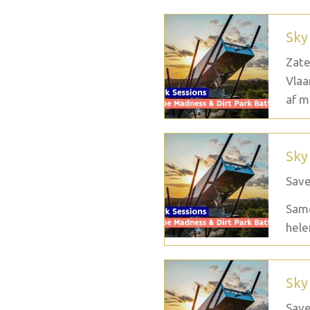
Sky
Zate
Vlaa
af m
Sky
Save
Same
hele
Sky
Save