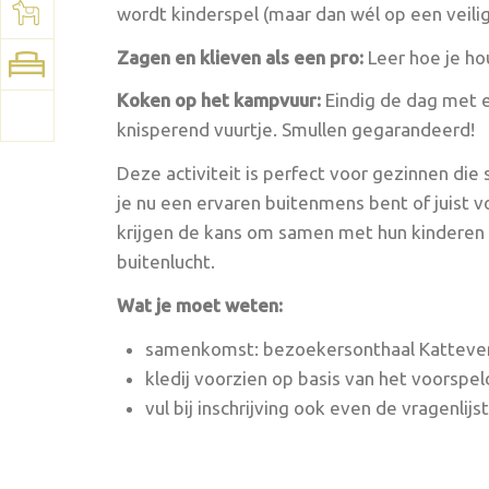
See map:
Google Maps
wordt kinderspel (maar dan wél op een veilig
Zagen en klieven als een pro:
Leer hoe je hou
Koken op het kampvuur:
Eindig de dag met e
knisperend vuurtje. Smullen gegarandeerd!
Deze activiteit is perfect voor gezinnen die
je nu een ervaren buitenmens bent of juist 
krijgen de kans om samen met hun kinderen (va
buitenlucht.
Wat je moet weten:
samenkomst: bezoekersonthaal Katteve
kledij voorzien op basis van het voorspe
vul bij inschrijving ook even de vragenlijst