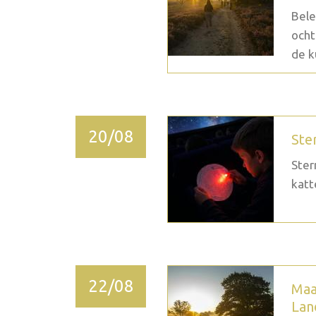
Bele
ocht
de k
20/08
Ste
Ster
katt
22/08
Maa
Lan