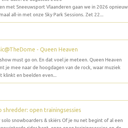
n met Sneeuwsport Vlaanderen gaan we in 2026 opnieuw
maal all-in met onze Sky Park Sessions. Zet 22...
ic@TheDome - Queen Heaven
show must go on. En dat voel je meteen. Queen Heaven
t je mee naar de hoogdagen van de rock, waar muziek
t klinkt en beelden even...
o shredder: open trainingsessies
 solo snowboarders & skiërs Of je nu net begint of al een
gewinterde rider bent, onze open trainingsessies op de