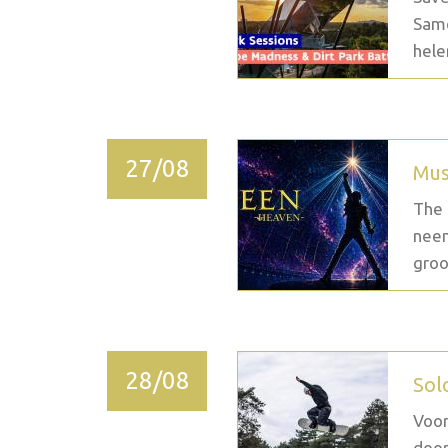
Same
hele
27/08
Mus
The 
neem
groo
28/08
Sol
Voor
door