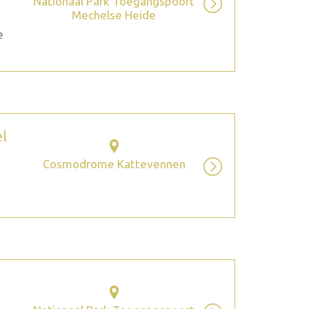
Nationaal Park Toegangspoort
Mechelse Heide
e
el
Cosmodrome Kattevennen