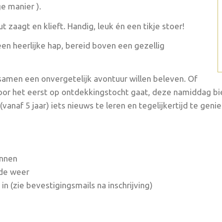
e manier ).
t zaagt en klieft. Handig, leuk én een tikje stoer!
en heerlijke hap, bereid boven een gezellig
 samen een onvergetelijk avontuur willen beleven. Of
voor het eerst op ontdekkingstocht gaat, deze namiddag bi
naf 5 jaar) iets nieuws te leren en tegelijkertijd te genie
nnen
lde weer
 in (zie bevestigingsmails na inschrijving)