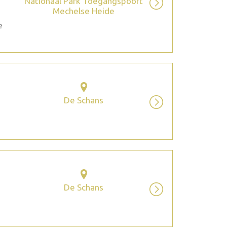
Nationaal Park Toegangspoort
Mechelse Heide
e
De Schans
De Schans