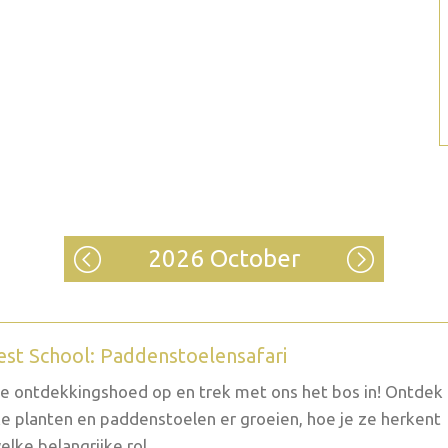
2026 October
est School: Paddenstoelensafari
je ontdekkingshoed op en trek met ons het bos in! Ontdek
e planten en paddenstoelen er groeien, hoe je ze herkent
elke belangrijke rol...