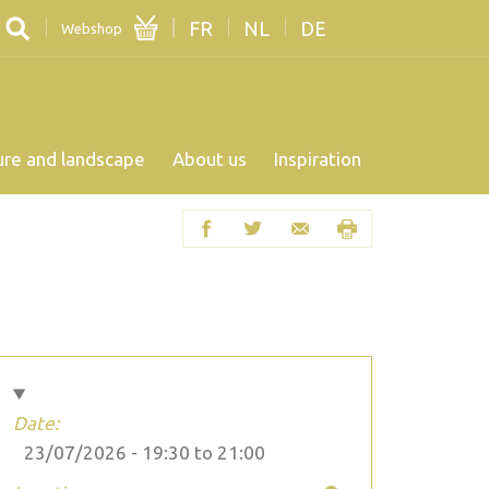
FR
NL
DE
Webshop
ure and landscape
About us
Inspiration
Date:
23/07/2026 -
19:30
to
21:00