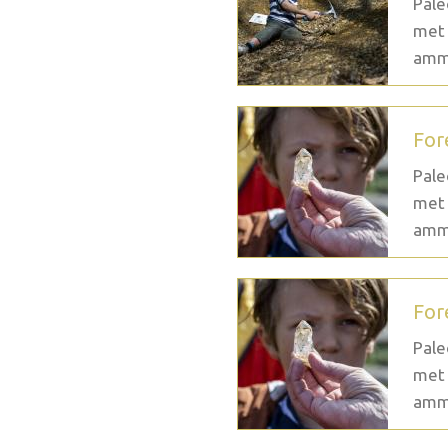
Pale
met 
ammo
For
Pale
met 
ammo
For
Pale
met 
ammo