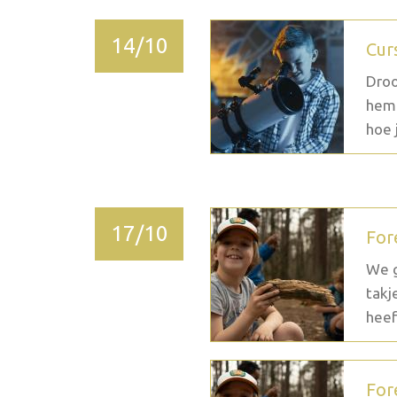
14/10
Cur
Droo
heme
hoe j
17/10
For
We g
takj
heef
For