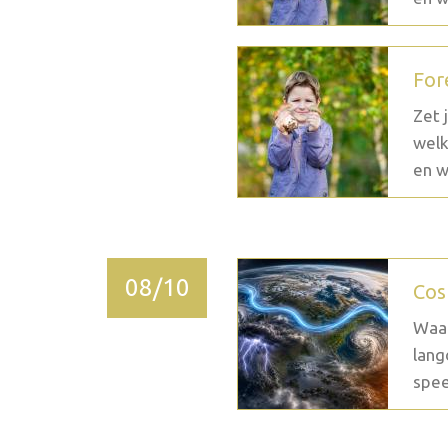
For
Zet 
welk
en w
08/10
Cos
Waar
lang
spee