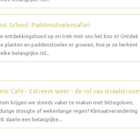
est School: Paddenstoelensafari
je ontdekkingshoed op en trek met ons het bos in! Ontdek
e planten en paddenstoelen er groeien, hoe je ze herkent
elke belangrijke rol...
mic Café - Extreem weer - de rol van straalstroo
om krijgen we steeds vaker te maken met hittegolven,
durige droogte of wekenlange regen? Klimaatverandering
lt daarin een belangrijke...