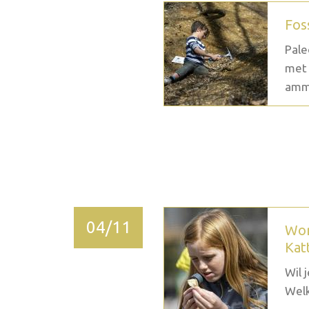
Fos
Pale
met 
ammo
2026 December
04/11
Wor
Kat
Wil 
Welk