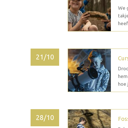
We g
takj
heef
21/10
Cur
Droo
heme
hoe j
28/10
Fos