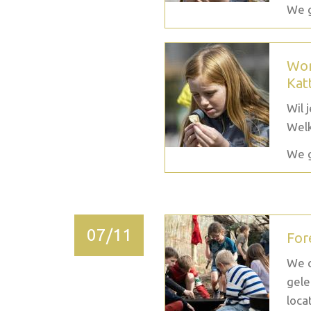
We g
Wor
Kat
Wil 
Welk
We g
07/11
For
We c
gele
loca