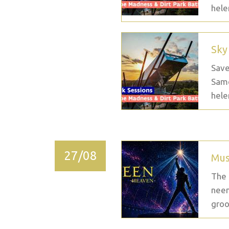
hele
Sky
Save
Same
hele
27/08
Mus
The 
neem
groo