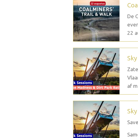
Coa
De C
even
22 a
Sky
Zate
Vlaa
af m
Sky
Save
Same