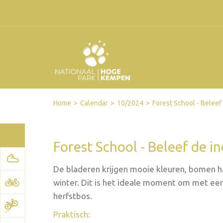
Facebook
Twitter
Send by email
Printer-friendly version
Home
Calendar
10/2024
Forest School - Beleef
Forest School - Beleef de 
De bladeren krijgen mooie kleuren, bomen ha
winter. Dit is het ideale moment om met ee
herfstbos.
Praktisch: