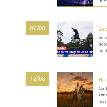
07/08
Sol
Voor
door
medi
12/08
Nac
Op 1
zons
maan