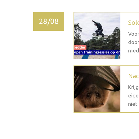
28/08
Sol
Voor
door
medi
Nac
Krij
eige
niet 
2026 October