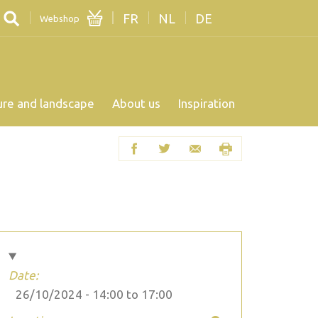
FR
NL
DE
Webshop
ure and landscape
About us
Inspiration
Date:
26/10/2024 -
14:00
to
17:00