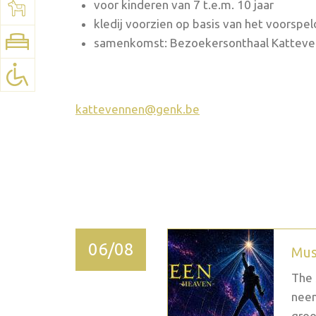
See map:
Google Maps
voor kinderen van 7 t.e.m. 10 jaar
kledij voorzien op basis van het voorspe
samenkomst: Bezoekersonthaal Kattev
kattevennen@genk.be
2026 September
06/08
Mus
The 
neem
groo