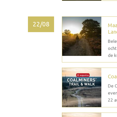
22/08
Maa
Lan
Bele
ocht
de k
Coa
De C
even
22 a