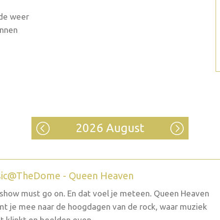
lde weer
ennen
2026 August
ic@TheDome - Queen Heaven
show must go on. En dat voel je meteen. Queen Heaven
t je mee naar de hoogdagen van de rock, waar muziek
t klinkt en beelden even...