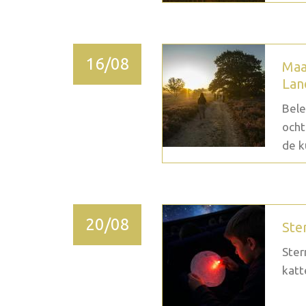
16/08
Maa
Lan
Bele
ocht
de k
20/08
Ste
Ster
katt