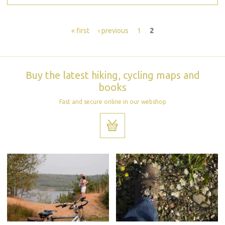
Pages
« first
‹ previous
1
2
Buy the latest hiking, cycling maps and
books
Fast and secure online in our webshop