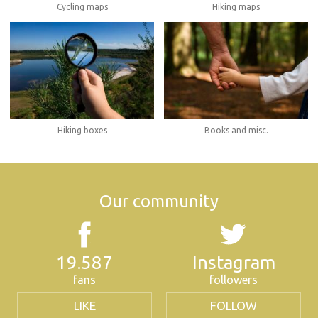
Cycling maps
Hiking maps
Hiking boxes
Books and misc.
Our community
19.587
Instagram
fans
followers
LIKE
FOLLOW