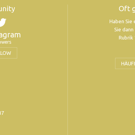
nity
Oft 
Haben Sie 
Sie dann
tagram
Rubrik 
lowers
LLOW
HÄUFI
 87