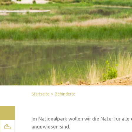
Facebook
Twitter
Send by email
Printer-friendly version
Startseite
Behinderte
Im Nationalpark wollen wir die Natur für all
angewiesen sind.