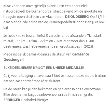
Klaar voor een onvergetelijk avontuur in een zeer uniek
natuurgebied? De Duinengordel staat gekend om de grootste en
hoogste open stuifduin van Vlaanderen:
DE OUDSBERG
. Op 21/11
gaat hier de 7de editie van de Duinengordeltrail door! Ben jij er ook
bij?
Je hebt keuze tussen liefst 5 verschillende afstanden: 7km start-
to-trail – 11km – 16km – 22km en 28km. Met meer dan 1.500
deelnemers was het evenement een groot succes in 2025!
Mede mogelijk gemaakt dankzij de steun van
Gemeente
Oudsbergen!
ELKE DEELNEMER KRIJGT EEN UNIEKE MEDAILLE!
Ga jij voor uitdaging en avontuur? Niet te missen deze mooie trailrun
om het jaar sportief mee af te sluiten!
Na de finish kan je dan bekomen en genieten in onze eventzone.
Elke deelnemer krijgt daarbovenop aan de finish een gratis
ERDINGER
alcoholvrij biertje!