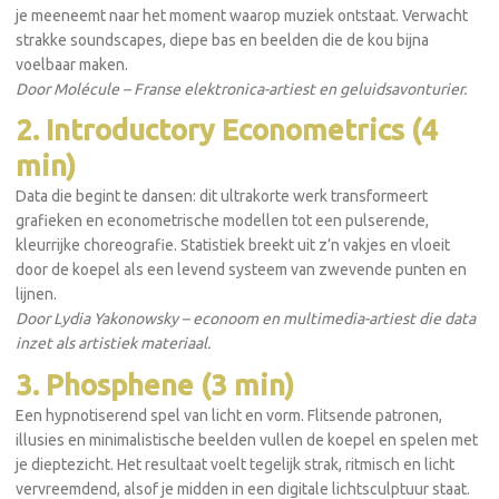
je meeneemt naar het moment waarop muziek ontstaat. Verwacht
strakke soundscapes, diepe bas en beelden die de kou bijna
voelbaar maken.
Door Molécule – Franse elektronica-artiest en geluidsavonturier.
2. Introductory Econometrics (4
min)
Data die begint te dansen: dit ultrakorte werk transformeert
grafieken en econometrische modellen tot een pulserende,
kleurrijke choreografie. Statistiek breekt uit z’n vakjes en vloeit
door de koepel als een levend systeem van zwevende punten en
lijnen.
Door Lydia Yakonowsky – econoom en multimedia-artiest die data
inzet als artistiek materiaal.
3. Phosphene (3 min)
Een hypnotiserend spel van licht en vorm. Flitsende patronen,
illusies en minimalistische beelden vullen de koepel en spelen met
je dieptezicht. Het resultaat voelt tegelijk strak, ritmisch en licht
vervreemdend, alsof je midden in een digitale lichtsculptuur staat.