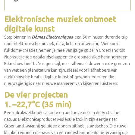
BE
Elektronische muziek ontmoet
digitale kunst
Stap binnen in
Dômes Electroniques
, een 50 minuten durende trip
door elektronische muziek, data, licht en beweging. Vier korte
fulldome-creaties nemen je mee van ijzige stilte in Groenland tot
fluoriscerende datalandschappen en droomachtige herinneringen.
Elke show heeft z’n eigen stijl, maar allemaal duwen ze de grenzen
van wat een planetarium kan zijn. Ideaal voor liefhebbers van
elektronische beats, digitale kunst of gewoon iedereen die
nieuwsgierig is naar nieuwe manieren van kijken en luisteren.
De vier projecten
1. –22,7°C (35 min)
Een indrukwekkende visuele en auditieve duik in de Arctische
natuur. Elektronicaproducer Molécule trok in zijn eentje naar
Groenland, waar hij geluiden opnam uit het ijslandschap. Die ruwe
klanken vormen de basis van een meeslepende dome-ervaring die