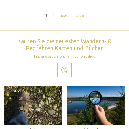
Seiten
1
2
next ›
last »
Kaufen Sie die neuesten Wandern- &
Radfahren Karten und Bücher
Fast and secure online in our webshop