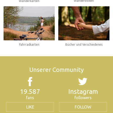
Wanderboxen
Wanderkarten
Fahrradkarten
Bücher und Verschiedenes
Unserer Community
19.587
Instagram
fans
followers
LIKE
FOLLOW