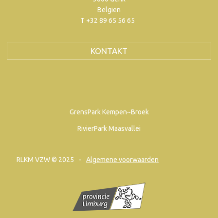
Belgien
T +32 89 65 56 65
KONTAKT
GrensPark Kempen~Broek
RivierPark Maasvallei
RLKM VZW © 2025
Algemene voorwaarden