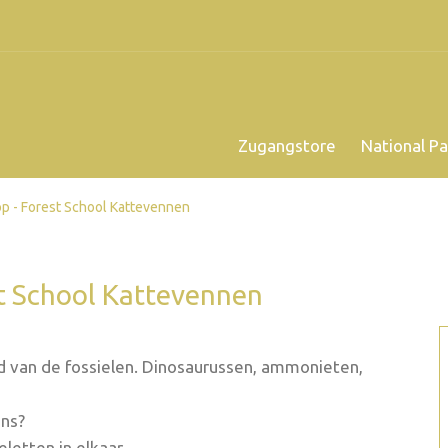
Zugangstore
National Pa
p - Forest School Kattevennen
st School Kattevennen
 van de fossielen. Dinosaurussen, ammonieten,
ons?
letten in elkaar.