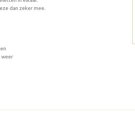
 deze dan zeker mee.
nen
e weer