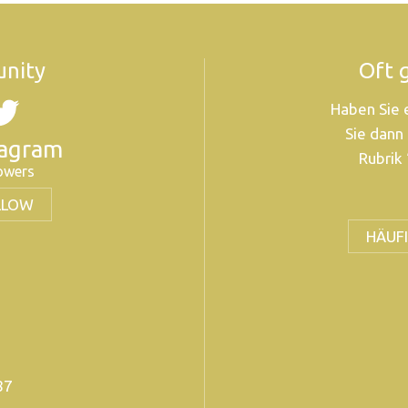
nity
Oft 
Haben Sie 
Sie dann
tagram
Rubrik 
lowers
LLOW
HÄUFI
 87