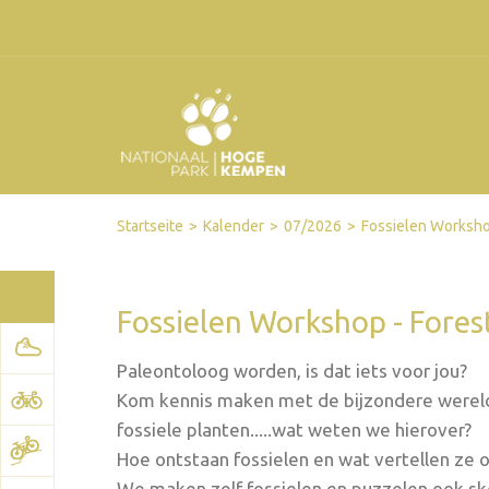
Facebook
Twitter
Send by email
Printer-friendly version
Startseite
Kalender
07/2026
Fossielen Worksho
Fossielen Workshop - Fore
Paleontoloog worden, is dat iets voor jou?
Kom kennis maken met de bijzondere wereld
fossiele planten.....wat weten we hierover?
Hoe ontstaan fossielen en wat vertellen ze 
We maken zelf fossielen en puzzelen ook ske