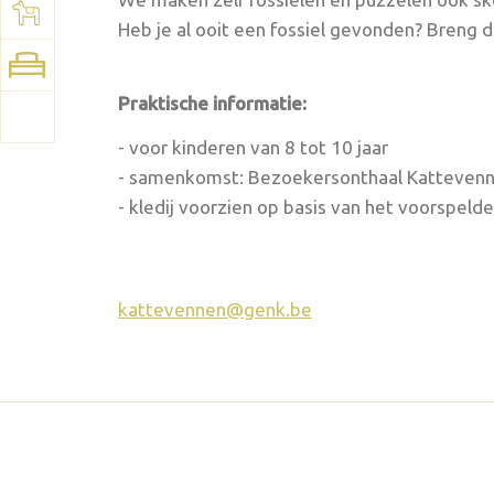
See map:
Google Maps
Heb je al ooit een fossiel gevonden? Breng
Praktische informatie:
- voor kinderen van 8 tot 10 jaar
- samenkomst: Bezoekersonthaal Katteven
- kledij voorzien op basis van het voorspeld
kattevennen@genk.be