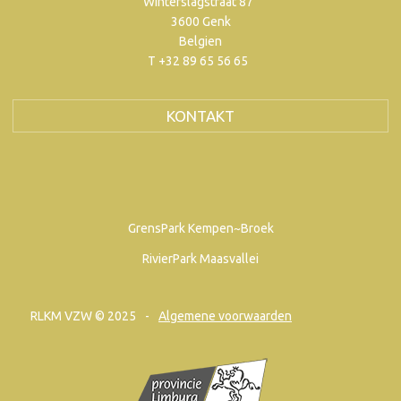
Winterslagstraat 87
3600 Genk
Belgien
T +32 89 65 56 65
KONTAKT
GrensPark Kempen~Broek
RivierPark Maasvallei
RLKM VZW © 2025
Algemene voorwaarden