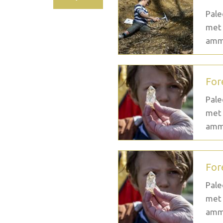
Pale
met 
ammo
For
Pale
met 
ammo
For
Pale
met 
ammo