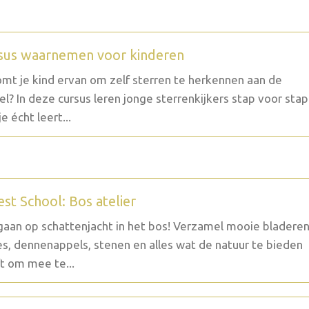
sus waarnemen voor kinderen
mt je kind ervan om zelf sterren te herkennen aan de
l? In deze cursus leren jonge sterrenkijkers stap voor stap
e écht leert...
est School: Bos atelier
aan op schattenjacht in het bos! Verzamel mooie bladeren
es, dennenappels, stenen en alles wat de natuur te bieden
t om mee te...