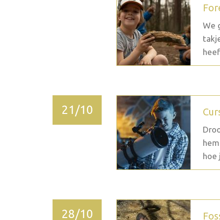
For
We g
takj
heef
21/10
Cur
Droo
heme
hoe j
28/10
Fos