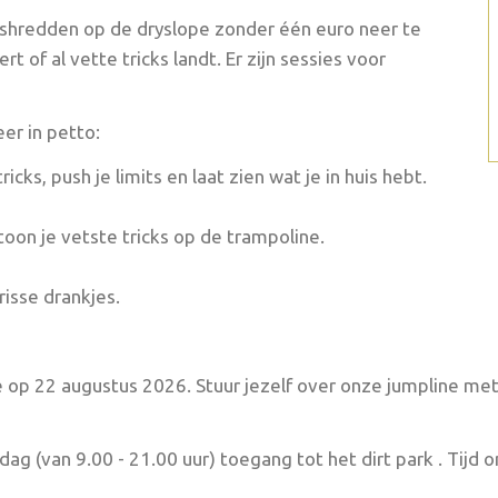
 shredden op de dryslope zonder één euro neer te
t of al vette tricks landt. Er zijn sessies voor
er in petto:
cks, push je limits en laat zien wat je in huis hebt.
toon je vetste tricks op de trampoline.
risse drankjes.
ie op 22 augustus 2026. Stuur jezelf over onze jumpline met
dag (van 9.00 - 21.00 uur) toegang tot het dirt park . Tijd o