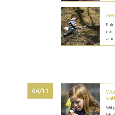
Fos
Pale
met 
ammo
2026 décembre
04/11
Wor
Kat
Wil 
Welk