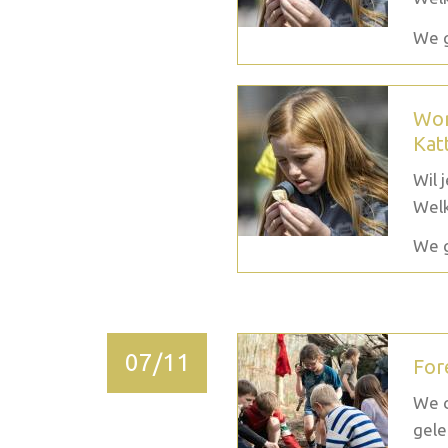
We g
Wor
Kat
Wil 
Welk
We g
07/11
For
We c
gele