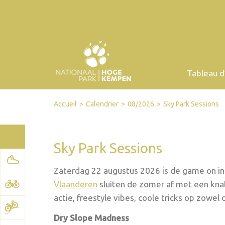
Tableau d
Facebook
Twitter
Send by email
Printer-friendly version
Accueil
Calendrier
08/2026
Sky Park Sessions
Sky Park Sessions
Zaterdag 22 augustus 2026 is de game on i
Vlaanderen
sluiten de zomer af met een knal
actie, freestyle vibes, coole tricks op zowel d
Dry Slope Madness