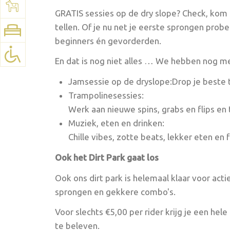
Voir la carte:
Google Maps
GRATIS sessies op de dry slope? Check, kom
tellen. Of je nu net je eerste sprongen probeer
beginners én gevorderden.
En dat is nog niet alles … We hebben nog me
Jamsessie op de dryslope:Drop je beste tri
Trampolinesessies:
Werk aan nieuwe spins, grabs en flips en 
Muziek, eten en drinken:
Chille vibes, zotte beats, lekker eten en f
Ook het Dirt Park gaat los
Ook ons dirt park is helemaal klaar voor act
sprongen en gekkere combo's.
Voor slechts €5,00 per rider krijg je een hele 
te beleven.