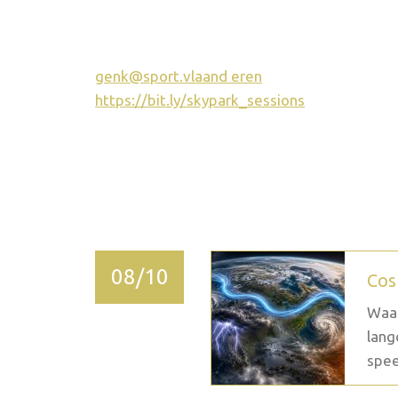
genk@sport.vlaand
eren
https://bit.ly/skypark_sessions
2026 novembre
08/10
Cos
Waar
lang
spee