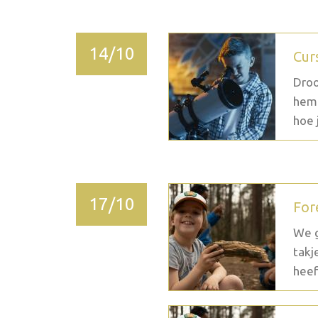
14/10
Cur
Droo
heme
hoe j
17/10
For
We g
takj
heef