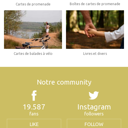
Boîtes de cartes de promenade
Cartes de promenade
Cartes de balades à vélo
Livres et divers
Notre community
19.587
Instagram
fans
followers
LIKE
FOLLOW