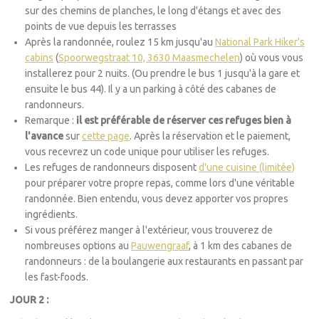
sur des chemins de planches, le long d'étangs et avec des
points de vue depuis les terrasses
Après la randonnée, roulez 15 km jusqu'au
National Park Hiker's
cabins
(
Spoorwegstraat 10, 3630 Maasmechelen
) où vous vous
installerez pour 2 nuits. (Ou prendre le bus 1 jusqu'à la gare et
ensuite le bus 44). Il y a un parking à côté des cabanes de
randonneurs.
Remarque :
il est préférable de réserver ces refuges bien à
l'avance
sur
cette page
. Après la réservation et le paiement,
vous recevrez un code unique pour utiliser les refuges.
Les refuges de randonneurs disposent
d'une cuisine (limitée)
pour préparer votre propre repas, comme lors d'une véritable
randonnée. Bien entendu, vous devez apporter vos propres
ingrédients.
Si vous préférez manger à l'extérieur, vous trouverez de
nombreuses options au
Pauwengraaf
, à 1 km des cabanes de
randonneurs : de la boulangerie aux restaurants en passant par
les fast-foods.
JOUR 2 :