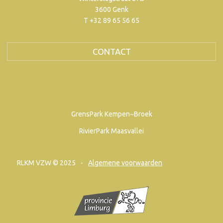
3600 Genk
T +32 89 65 56 65
CONTACT
GrensPark Kempen~Broek
RivierPark Maasvallei
RLKM VZW © 2025
Algemene voorwaarden