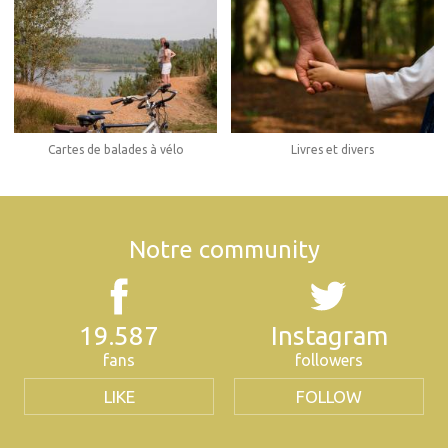
Cartes de balades à vélo
Livres et divers
Notre community
19.587
Instagram
fans
followers
LIKE
FOLLOW