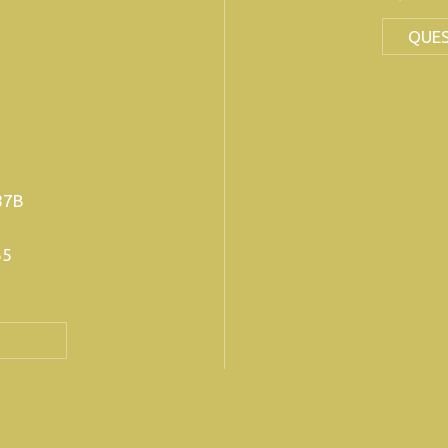
QUES
87B
65