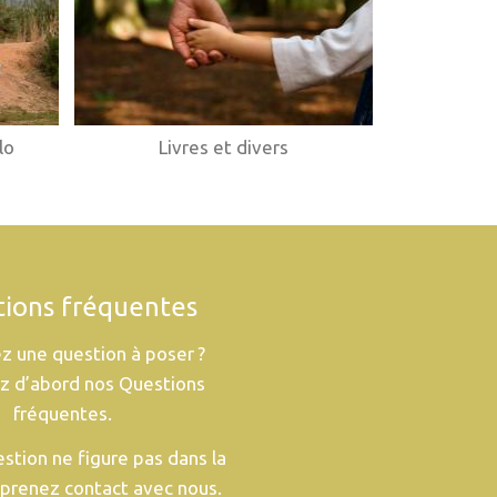
lo
Livres et divers
ions fréquentes
z une question à poser ?
z d’abord nos Questions
fréquentes.
estion ne figure pas dans la
s prenez contact avec nous.