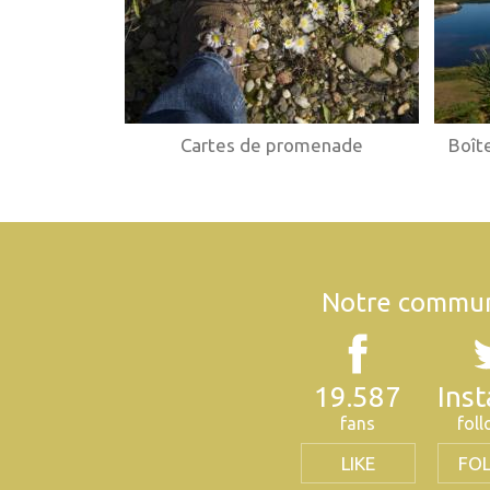
Boît
Cartes de promenade
Notre commun
19.587
Ins
fans
fol
LIKE
FO