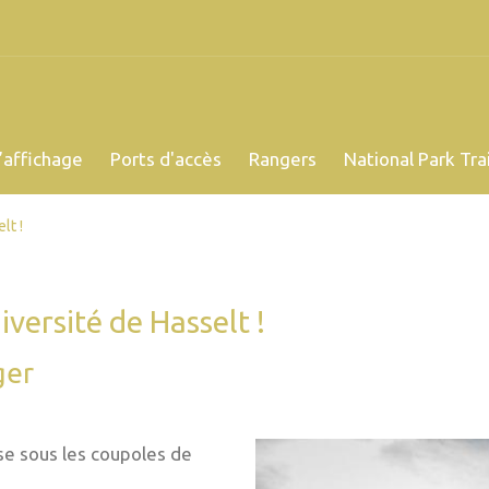
’affichage
Ports d'accès
Rangers
National Park Trai
lt !
versité de Hasselt !
ger
se sous les coupoles de