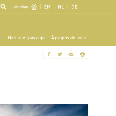
EN
NL
DE
Webshop
l
Nature et paysage
À propos de nous