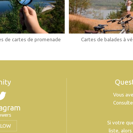
es de cartes de promenade
Cartes de balades à vé
ity
Quest
Vous ave
Consulte
tagram
lowers
Si votre qu
LLOW
liste, alor