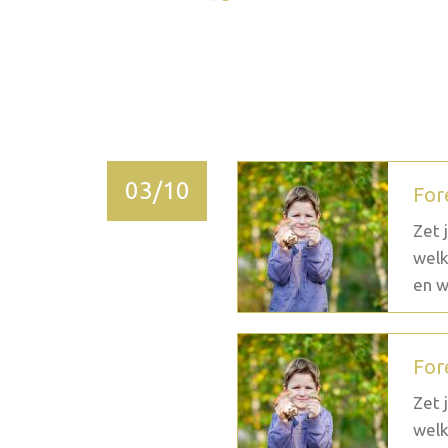
2026 novembre
03/10
For
Zet 
welk
en w
For
Zet 
welk