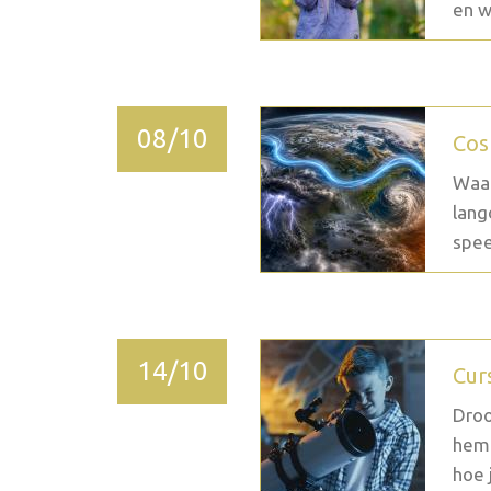
en w
08/10
Cos
Waar
lang
spee
14/10
Cur
Droo
heme
hoe j