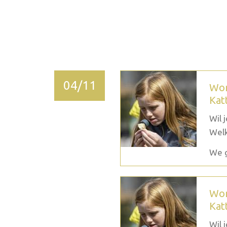
2026 décembre
04/11
Wor
Kat
Wil 
Welk
We g
Wor
Kat
Wil 