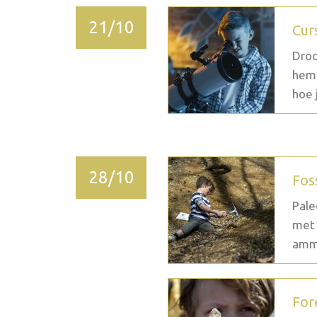
21/10
Cur
Droo
heme
hoe j
28/10
Fos
Pale
met 
ammo
For