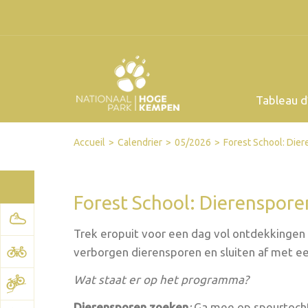
Tableau d
Facebook
Twitter
Send by email
Printer-friendly version
Accueil
Calendrier
05/2026
Forest School: Die
Forest School: Dierenspor
Trek eropuit voor een dag vol ontdekkingen 
verborgen dierensporen en sluiten af met e
Wat staat er op het programma?
Dierensporen zoeken
:
Ga mee op speurtocht