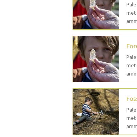
Pale
met 
ammo
For
Pale
met 
ammo
Fos
Pale
met 
ammo