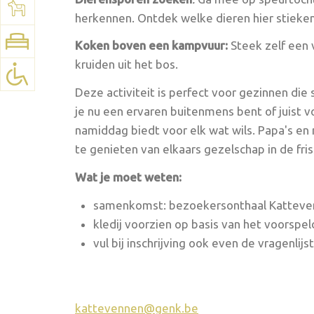
Voir la carte:
Google Maps
herkennen. Ontdek welke dieren hier stieke
Koken boven een kampvuur:
Steek zelf een 
kruiden uit het bos.
Deze activiteit is perfect voor gezinnen die
je nu een ervaren buitenmens bent of juist 
namiddag biedt voor elk wat wils. Papa's en 
te genieten van elkaars gezelschap in de fris
Wat je moet weten:
samenkomst: bezoekersonthaal Katteve
kledij voorzien op basis van het voorspe
vul bij inschrijving ook even de vragenlijst
kattevennen@genk.be