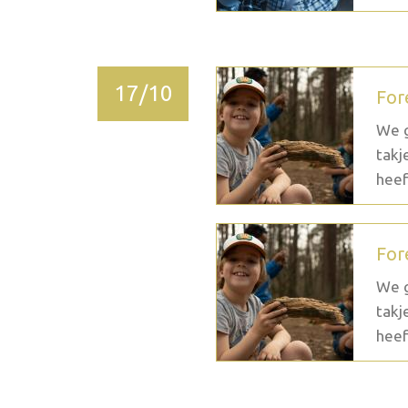
17/10
For
We g
takj
heef
For
We g
takj
heef