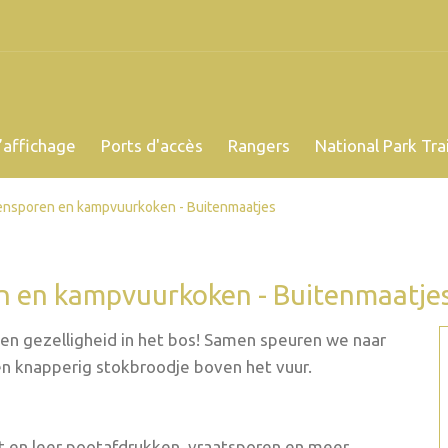
’affichage
Ports d'accès
Rangers
National Park Trai
rensporen en kampvuurkoken - Buitenmaatjes
en en kampvuurkoken - Buitenmaatje
en gezelligheid in het bos! Samen speuren we naar
en knapperig stokbroodje boven het vuur.
 en leer pootafdrukken, vraatsporen en meer