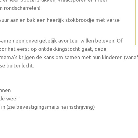
m rondscharrelen!
vuur aan en bak een heerlijk stokbroodje met verse
 samen een onvergetelijk avontuur willen beleven. Of
voor het eerst op ontdekkingstocht gaat, deze
mama's krijgen de kans om samen met hun kinderen (vanaf 5 
se buitenlucht.
nnen
lde weer
 in (zie bevestigingsmails na inschrijving)