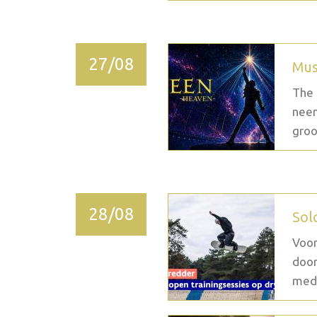
27/08
Mus
The 
neem
groo
28/08
Sol
Voor
door
medi