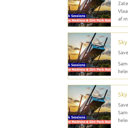
Zate
Vlaa
af m
Sky
Save
Same
hele
Sky
Save
Same
hele