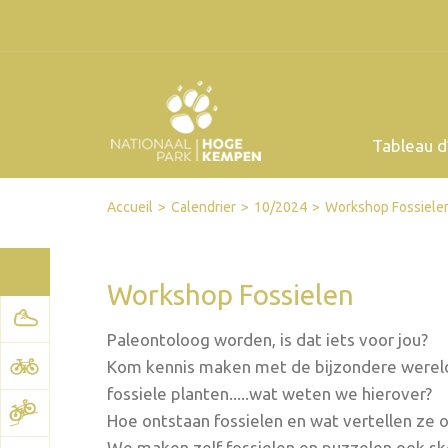
Tableau d
Facebook
Twitter
Send by email
Printer-friendly version
Accueil
Calendrier
10/2024
Workshop Fossiele
Workshop Fossielen
Paleontoloog worden, is dat iets voor jou?
Kom kennis maken met de bijzondere wereld
fossiele planten.....wat weten we hierover?
Hoe ontstaan fossielen en wat vertellen ze 
We maken zelf fossielen en puzzelen ook ske