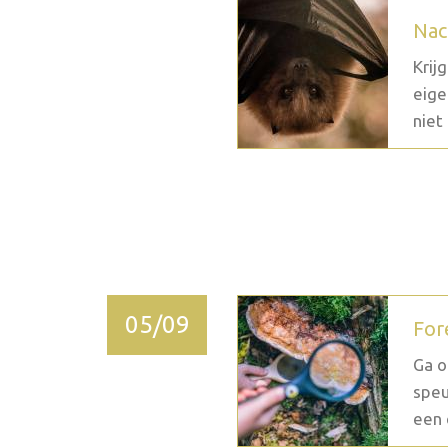
Nac
Krij
eige
niet 
2026 octobre
05/09
For
Ga o
speu
een 