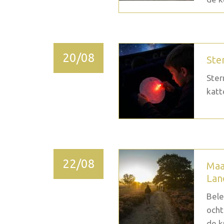
20/08
Ste
Ster
katt
22/08
Maa
Lan
Bele
ocht
de k