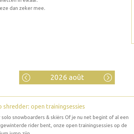
 deze dan zeker mee.
2026 août
o shredder: open trainingsessies
 solo snowboarders & skiërs Of je nu net begint of al een
gewinterde rider bent, onze open trainingsessies op de
um jump zijn...