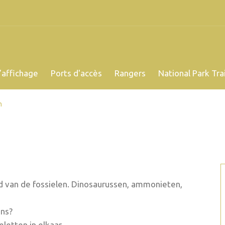
’affichage
Ports d'accès
Rangers
National Park Trai
n
 van de fossielen. Dinosaurussen, ammonieten,
ons?
letten in elkaar.