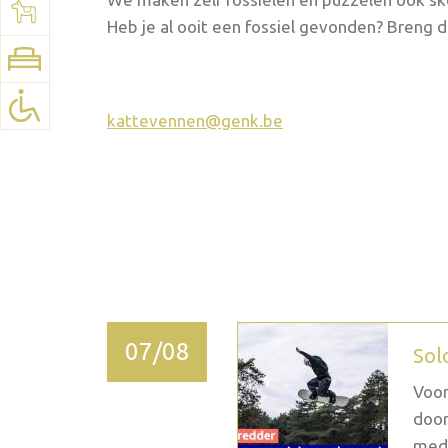
Voir la carte:
Google Maps
Heb je al ooit een fossiel gevonden? Breng
kattevennen@genk.be
2026 septembre
07/08
Sol
Voor
door
medi