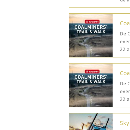
Coa
De C
even
22 a
Coa
De C
even
22 a
Sky