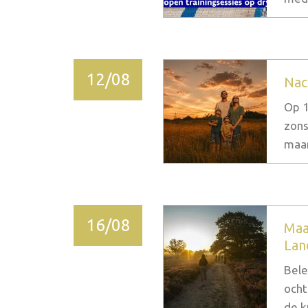
12/08
Nac
Op 1
zons
maan
16/08
Maa
Lan
Bele
ocht
de k