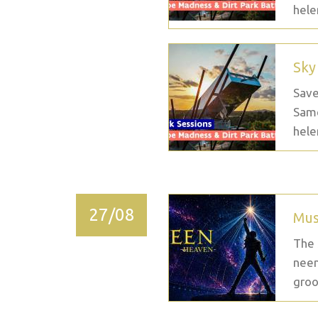
hele
Sky
Save
Same
hele
27/08
Mus
The 
neem
groo