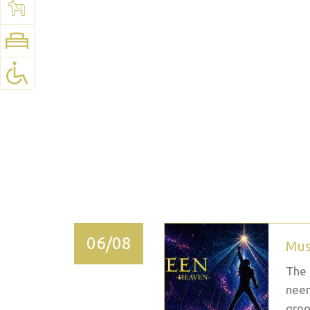
Voir la carte:
Google Maps
2026 septembre
06/08
Mus
The 
neem
groo