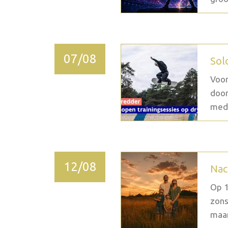
07/08
Sol
Voor
door
medi
12/08
Nac
Op 1
zons
maan