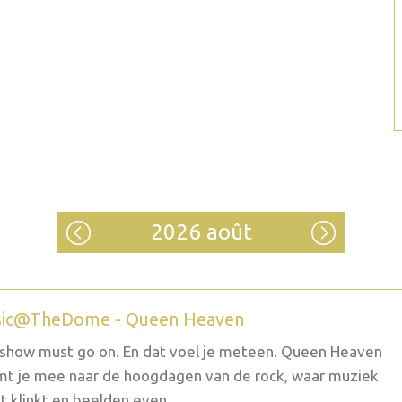
2026 août
ic@TheDome - Queen Heaven
show must go on. En dat voel je meteen. Queen Heaven
t je mee naar de hoogdagen van de rock, waar muziek
t klinkt en beelden even...