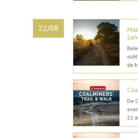
22/08
Maa
Lan
Bele
ocht
de k
Coa
De C
even
22 a