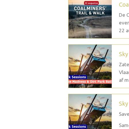
Coa
De C
even
22 a
Sky
Zate
Vlaa
af m
Sky
Save
Same