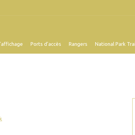
’affichage
Ports d'accès
Rangers
National Park Trai
k