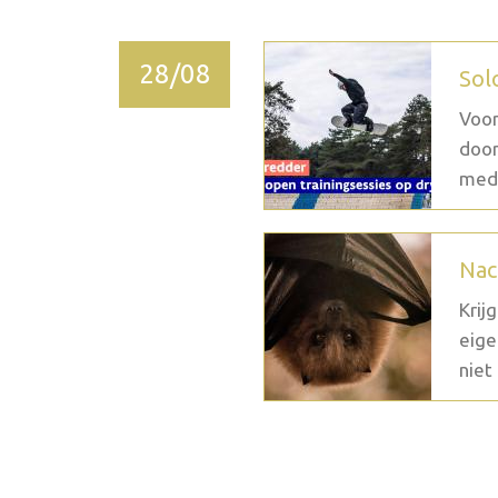
28/08
Sol
Voor
door
medi
Nac
Krij
eige
niet 
2026 octobre