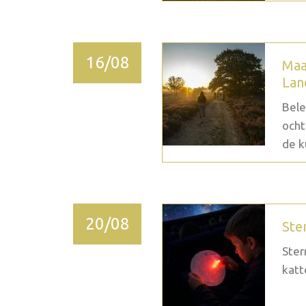
16/08
Maa
Lan
Bele
ocht
de k
20/08
Ste
Ster
katt