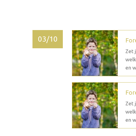
2026 novembre
03/10
For
Zet 
welk
en w
For
Zet 
welk
en w