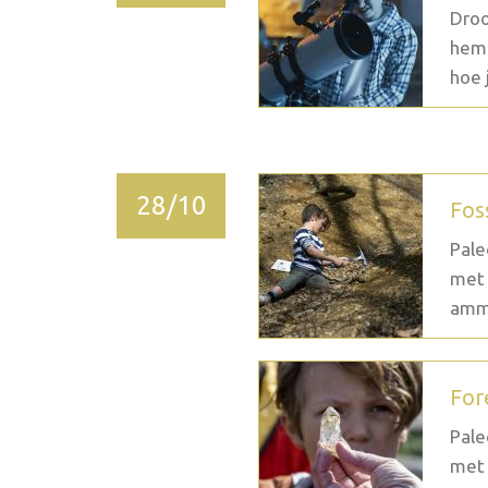
Droo
heme
hoe j
28/10
Fos
Pale
met 
ammo
For
Pale
met 