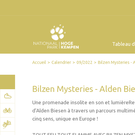
Tableau d
Facebook
Twitter
Send by email
Printer-friendly version
Accueil
Calendrier
09/2022
Bilzen Mysteries - 
Bilzen Mysteries - Alden Bi
Une promenade insolite en son et lumièreRe
d'Alden Biesen à travers un parcours multiméd
cinq sens, unique en Europe !
TOUT FEU TOUT FLAMME AVEC BILZEN MYSTERIE