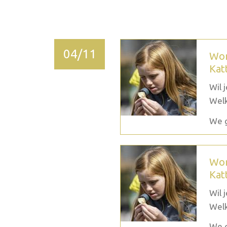
2026 décembre
04/11
Wor
Kat
Wil 
Welk
We g
Wor
Kat
Wil 
Welk
We g