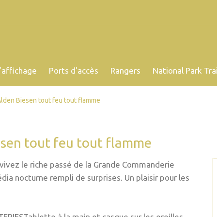
’affichage
Ports d'accès
Rangers
National Park Trai
Alden Biesen tout feu tout flamme
esen tout feu tout flamme
vivez le riche passé de la Grande Commanderie
ia nocturne rempli de surprises. Un plaisir pour les
STablette à la main et casque sur les oreilles,