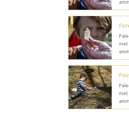
ammo
For
Pale
met 
ammo
Fos
Pale
met 
ammo