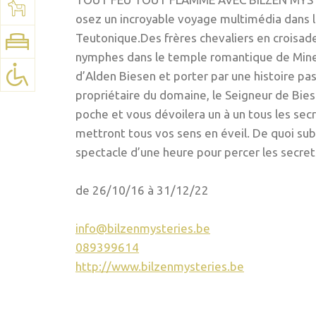
Voir la carte:
Google Maps
osez un incroyable voyage multimédia dans le
Teutonique.Des frères chevaliers en croisade
nymphes dans le temple romantique de Mine
d’Alden Biesen et porter par une histoire pas
propriétaire du domaine, le Seigneur de Biese
poche et vous dévoilera un à un tous les se
mettront tous vos sens en éveil. De quoi sub
spectacle d’une heure pour percer les secre
de 26/10/16 à 31/12/22
info@bilzenmysteries.be
089399614
http://www.bilzenmysteries.be