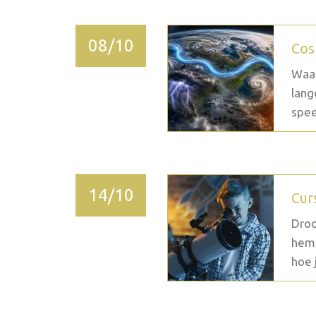
08/10
Cos
Waar
lang
spee
14/10
Cur
Droo
heme
hoe j