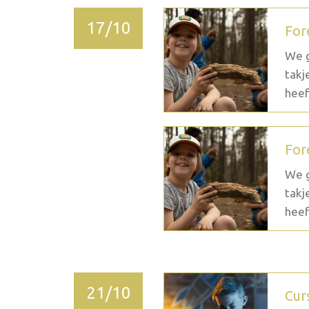
17/10
For
We g
takj
heef
For
We g
takj
heef
21/10
Cur