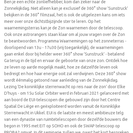
Ben je een echte zonliefhebber, kom dan zeker naar de
Zonnekijkdag. Niet alleen kan je exclusief de 360° show 'Sunstruck'
bekijken in de 360° filmzaal, het is ook de uitgelezen kans om iets
meer over onze dichtstbijzijnde ster te leren. Op het
waarnemingsterras kan je de Zon waarnemen door de telescoop.
Ook onze astrorangers staan klaar om al jouw vragen over de Zon
te beantwoorden. Programma Waarnemingen op het zonneterras -
doorlopend van 13u - 17u30 (vrij toegankelijk), de waarnemingen
gaan enkel door bij helder weer 360° show 'Sunstruck' - betalend
Ga terug in de tijd en ervaar de geboorte van onze zon. Ontdek hoe
ze leven op aarde mogelijk maakt, hoe ze datzelfde leven ook
bedreigt en hoe haar energie ooit zal verdwijnen. Deze 360° show
wordt éénmalig getoond naar aanleiding van de Zonnekijkdag.
Lezing ‘De koninklijke sterrenwacht op reis naar de zon’ door Elke
D'huys - om 15u Solar Orbiter werd in februari 2021 gelanceerd met
aan boord de EUI-telescopen die gebouwd zijn door het Centre
Spatial De Liège en geëxploiteerd worden vanuit de Koninklijke
Sterrenwacht in Ukkel. EUI is de laatste en meest ambitieuze telg
van een dynastie van ruimtetelescopen door dezelfde bouwers die
begon in 1995 met EIT op SOHO en ook de SWAP telescoop op
PROBA2 omvat. In dit seminarie zullen we, naast het kort bespreken