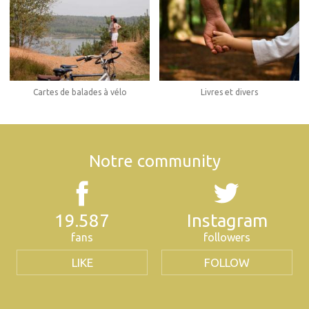
Cartes de balades à vélo
Livres et divers
Notre community
19.587
Instagram
fans
followers
LIKE
FOLLOW