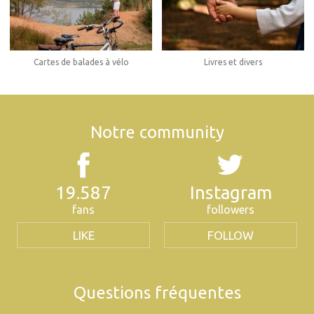
Cartes de balades à vélo
Livres et divers
Notre community
19.587
Instagram
fans
followers
LIKE
FOLLOW
Questions fréquentes