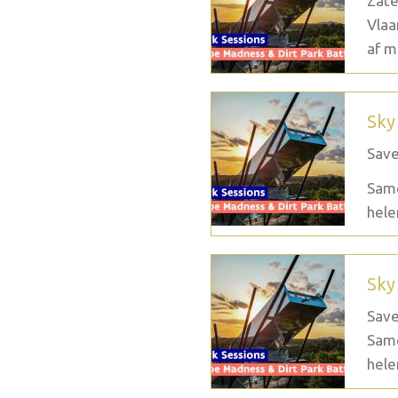
Zate
Vlaa
af m
Sky
Save
Same
hele
Sky
Save
Same
hele