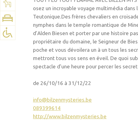
Voir la carte:
Google Maps
osez un incroyable voyage multimédia dans le
Teutonique.Des frères chevaliers en croisade
nymphes dans le temple romantique de Mine
d’Alden Biesen et porter par une histoire pas
propriétaire du domaine, le Seigneur de Biese
poche et vous dévoilera un à un tous les se
mettront tous vos sens en éveil. De quoi sub
spectacle d’une heure pour percer les secre
de 26/10/16 à 31/12/22
info@bilzenmysteries.be
089399614
http://www.bilzenmysteries.be