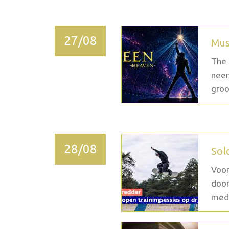
27/08
Mus
The 
neem
groo
28/08
Sol
Voor
door
medi