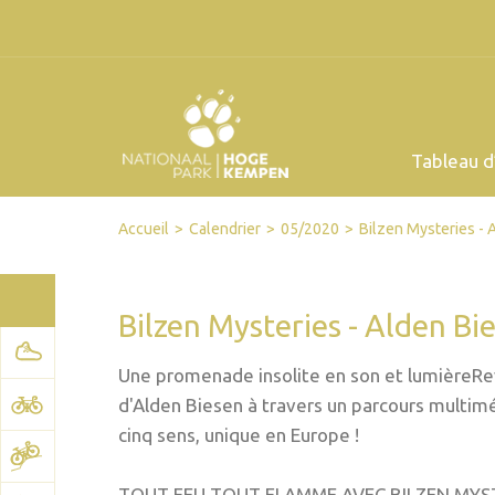
Tableau d
Facebook
Twitter
Send by email
Printer-friendly version
Accueil
Calendrier
05/2020
Bilzen Mysteries - 
Bilzen Mysteries - Alden Bi
Une promenade insolite en son et lumièreRe
d'Alden Biesen à travers un parcours multiméd
cinq sens, unique en Europe !
TOUT FEU TOUT FLAMME AVEC BILZEN MYSTERIE