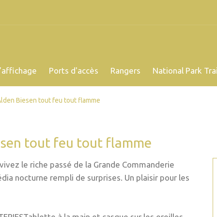
’affichage
Ports d'accès
Rangers
National Park Trai
Alden Biesen tout feu tout flamme
esen tout feu tout flamme
vivez le riche passé de la Grande Commanderie
ia nocturne rempli de surprises. Un plaisir pour les
STablette à la main et casque sur les oreilles,