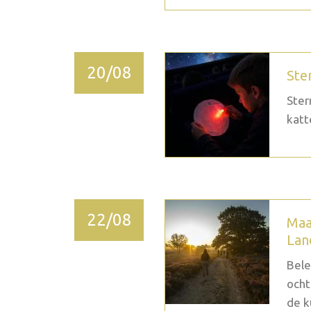
20/08
Ste
Ster
katt
22/08
Maa
Lan
Bele
ocht
de k