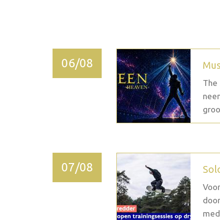
2026 septembre
06/08
Mus
The 
neem
groo
07/08
Sol
Voor
door
medi