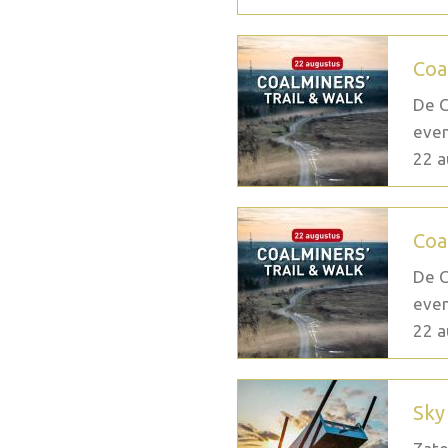
Coa
De C
even
22 a
Coa
De C
even
22 a
Sky