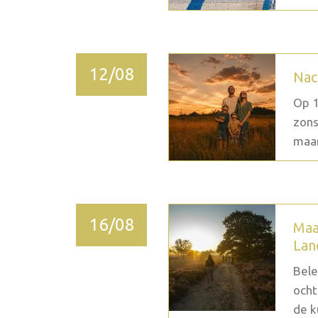
12/08
Nac
Op 1
zons
maan
16/08
Maa
Lan
Bele
ocht
de k